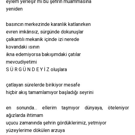
eylem yerleşir mi bu şehrin muammasına
yeniden
basıncın merkezinde karanlık katlanırken
evren imkânsız, sürgünde dokunuşlar
çalkantılı mekanik içinde izi nerede
kovandaki ısının
ikna edemiyorsa bakışımdaki çatılar
mevcudiyetimi
S Ü R G Ü N D E Y İ Z oluşlara
çatlayan sürelerde birikiyor mesafe
hiçbir akış tamamlamıyor başladığı seyrini
en sonunda… ellerim taşmıyor dünyaya, öteleniyor
ağızlarda ihtimam
uçucu zamanında şehrin gördüklerimiz, yetmiyor
yüzeylerime dökülen arzuya