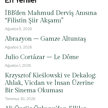
En Yeniler
İBB’den Mahmud Derviş Anısına
“Filistin Şiir Akşamı”
Ağustos 5, 2026
Abrazyon – Gamze Altuntaş
Ağustos 3, 2026
Julio Cortázar – Le Dôme
Ağustos 1, 2026
Krzysztof Kieślowski ve Dekalog:
Ahlak, Vicdan ve İnsan Üzerine
Bir Sinema Okuması
Temmuz 30, 2026