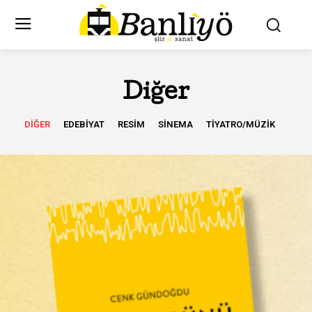
Diğer
DIĞER
EDEBIYAT
RESIM
SINEMA
TIYATRO/MÜZIK