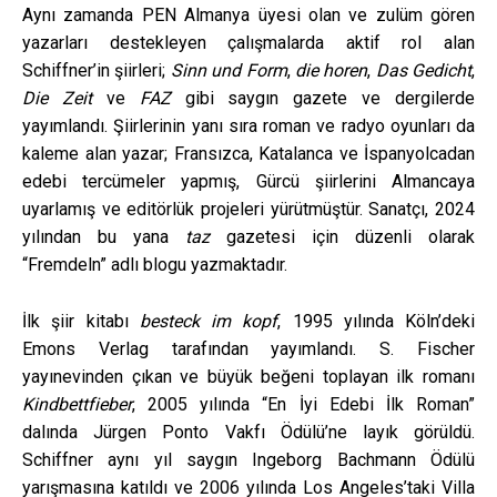
Aynı zamanda PEN Almanya üyesi olan ve zulüm gören
yazarları destekleyen çalışmalarda aktif rol alan
Schiffner’in şiirleri;
Sinn und Form
,
die horen
,
Das Gedicht
,
Die Zeit
ve
FAZ
gibi saygın gazete ve dergilerde
yayımlandı. Şiirlerinin yanı sıra roman ve radyo oyunları da
kaleme alan yazar; Fransızca, Katalanca ve İspanyolcadan
edebi tercümeler yapmış, Gürcü şiirlerini Almancaya
uyarlamış ve editörlük projeleri yürütmüştür. Sanatçı, 2024
yılından bu yana
taz
gazetesi için düzenli olarak
“Fremdeln” adlı blogu yazmaktadır.
İlk şiir kitabı
besteck im kopf
, 1995 yılında Köln’deki
Emons Verlag tarafından yayımlandı. S. Fischer
yayınevinden çıkan ve büyük beğeni toplayan ilk romanı
Kindbettfieber
, 2005 yılında “En İyi Edebi İlk Roman”
dalında Jürgen Ponto Vakfı Ödülü’ne layık görüldü.
Schiffner aynı yıl saygın Ingeborg Bachmann Ödülü
yarışmasına katıldı ve 2006 yılında Los Angeles’taki Villa