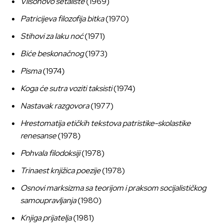
Vilsonovo šetalište
(1969)
Patricijeva filozofija bitka
(1970)
Stihovi za laku noć
(1971)
Biće beskonačnog
(1973)
Pisma
(1974)
Koga će sutra voziti taksisti
(1974)
Nastavak razgovora
(1977)
Hrestomatija etičkih tekstova patristike-skolastike
renesanse
(1978)
Pohvala filodoksiji
(1978)
Trinaest knjižica poezije
(1978)
Osnovi marksizma sa teorijom i praksom socijalističkog
samoupravljanja
(1980)
Knjiga prijatelja
(1981)