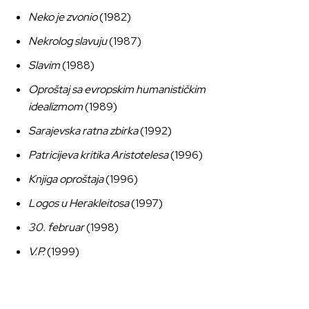
Neko je zvonio
(1982)
Nekrolog slavuju
(1987)
Slavim
(1988)
Oproštaj sa evropskim humanističkim
idealizmom
(1989)
Sarajevska ratna zbirka
(1992)
Patricijeva kritika Aristotelesa
(1996)
Knjiga oproštaja
(1996)
Logos u Herakleitosa
(1997)
30. februar
(1998)
V.P.
(1999)