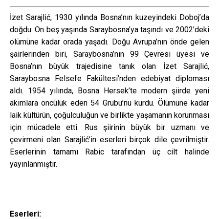
İzet Sarajlić, 1930 yılında Bosna’nın kuzeyindeki Doboj’da
doğdu. On beş yaşında Saraybosna’ya taşındı ve 2002’deki
ölümüne kadar orada yaşadı. Doğu Avrupa’nın önde gelen
şairlerinden biri, Saraybosna’nın 99 Çevresi üyesi ve
Bosna’nın büyük trajedisine tanık olan İzet Sarajlić,
Saraybosna Felsefe Fakültesi’nden edebiyat diploması
aldı. 1954 yılında, Bosna Hersek’te modern şiirde yeni
akımlara öncülük eden 54 Grubu’nu kurdu. Ölümüne
kadar
laik kültürün, çoğulculuğun ve birlikte yaşamanın korunması
için mücadele etti.
Rus şiirinin büyük bir uzmanı ve
çevirmeni olan Sarajlić’in eserleri birçok dile çevrilmiştir.
Eserlerinin tamamı Rabic tarafından üç cilt halinde
yayınlanmıştır.
Eserleri: