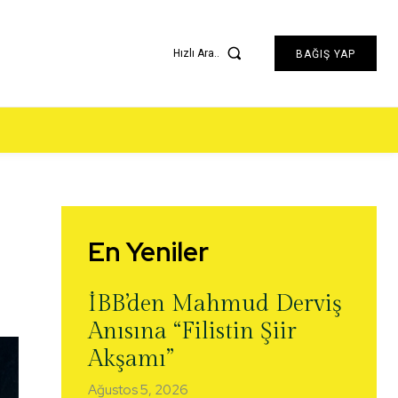
Hızlı Ara..
BAĞIŞ YAP
En Yeniler
İBB’den Mahmud Derviş
Anısına “Filistin Şiir
Akşamı”
Ağustos 5, 2026