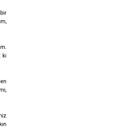
bir
um,
um.
 ki
Sen
mi,
miz
kın