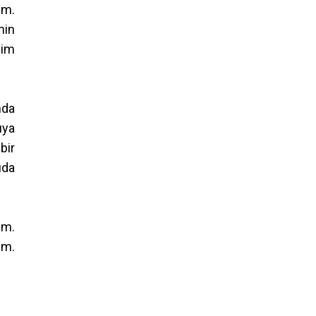
im.
min
nim
mda
uya
bir
uda
ım.
um.