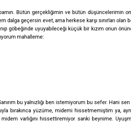
babamın. Bütün gerçekliğimin ve bütün düşüncelerimin o
m dalga geçersin evet, ama herkese karşı sınırları olan b
ğınıp göbeğinde uyuyabileceği küçük bir kızım onun önün
ldıyorum mahalleme:
Sanırım bu yalnızlığı ben istemiyorum bu sefer. Hani sen
lığıyla bırakınca yüzüme, midemi hissetmemiştim ya, ay
 midem varlığını hissettiremiyor sanki beynime. Uyuş