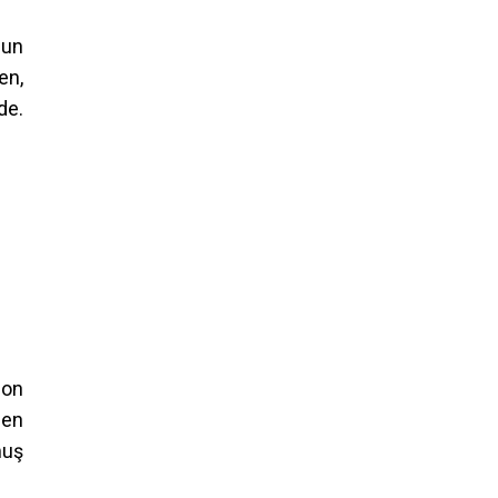
nun
en,
de.
 on
nen
muş