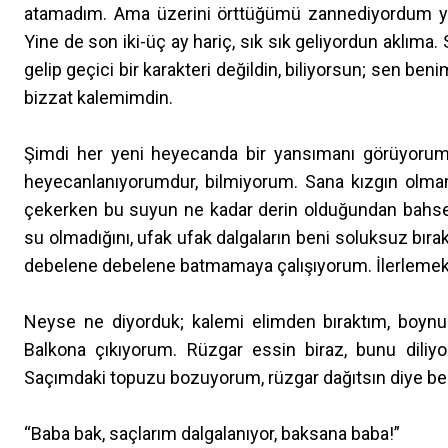
atamadım. Ama üzerini örttüğümü zannediyordum ya
Yine de son iki-üç ay hariç, sık sık geliyordun aklı
gelip geçici bir karakteri değildin, biliyorsun; sen
bizzat kalemimdin.
Şimdi her yeni heyecanda bir yansımanı görüyoru
heyecanlanıyorumdur, bilmiyorum. Sana kızgın olma
çekerken bu suyun ne kadar derin olduğundan bahset
su olmadığını, ufak ufak dalgaların beni soluksuz bır
debelene debelene batmamaya çalışıyorum. İlerlemek 
Neyse ne diyorduk; kalemi elimden bıraktım, boyn
Balkona çıkıyorum. Rüzgar essin biraz, bunu diliyo
Saçımdaki topuzu bozuyorum, rüzgar dağıtsın diye bek
“Baba bak, saçlarım dalgalanıyor, baksana baba!”