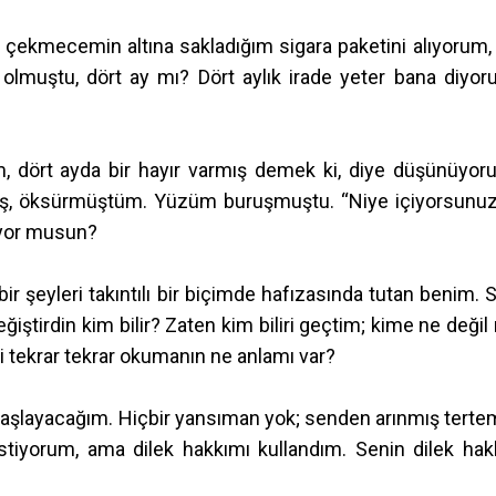
çekmecemin altına sakladığım sigara paketini alıyorum, 
lmuştu, dört ay mı? Dört aylık irade yeter bana diyor
, dört ayda bir hayır varmış demek ki, diye düşünüyor
miş, öksürmüştüm. Yüzüm buruşmuştu. “Niye içiyorsunuz
ıyor musun?
ir şeyleri takıntılı bir biçimde hafızasında tutan benim. 
ştirdin kim bilir? Zaten kim biliri geçtim; kime ne değil 
i tekrar tekrar okumanın ne anlamı var?
e başlayacağım. Hiçbir yansıman yok; senden arınmış terte
 istiyorum, ama dilek hakkımı kullandım. Senin dilek hak