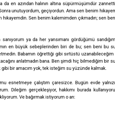
 da en azından halının altına süpürmüşümdür zannett
ma. Sonra unutuyordum, geçiyordun. Ama sen benim hikaye
 benim hikayemdin. Sen benim kalemimden çıkmadın; sen be
m sanıyorum ya da her yansımanı gördüğümü sandığı
mın en büyük sebeplerinden biri de bu; sen beni bu s
medin. Babamın öğrettiği gibi sırtüstü uzanabileceğim 
akacağını anlatmadın bana. Ben şimdi hiç bilmediğim bir s
gibi bir amacım yok, tek isteğim su yüzünde kalmak.
umu esnetmeye çalıştım çaresizce. Bugün evde yalnız
rum. Dileğim gerçekleşiyor, hakkımı burada kullanıyor
liyorum. Ve bağırmak istiyorum o an: