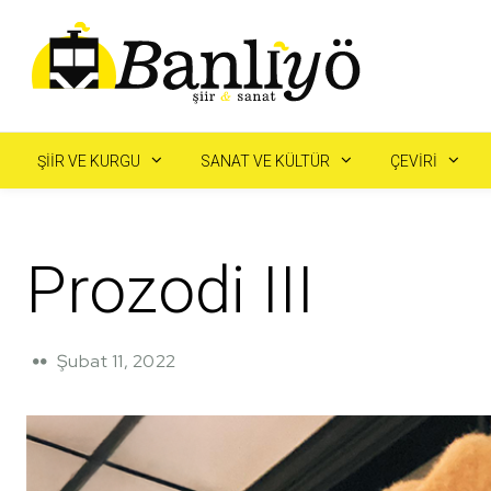
ŞIIR VE KURGU
SANAT VE KÜLTÜR
ÇEVIRI
Prozodi III
Şubat 11, 2022