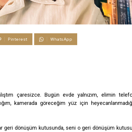
Pinterest
WhatsApp
ştım çaresizce. Bugün evde yalnızım, elimin telef
dığım, kamerada göreceğim yüz için heyecanlanmadı
lar geri dönüşüm kutusunda, seni o geri dönüşüm kutus