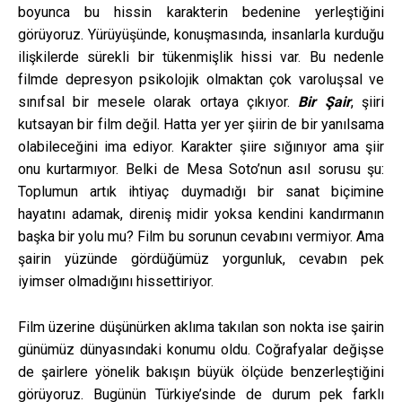
boyunca bu hissin karakterin bedenine yerleştiğini
görüyoruz. Yürüyüşünde, konuşmasında, insanlarla kurduğu
ilişkilerde sürekli bir tükenmişlik hissi var. Bu nedenle
filmde depresyon psikolojik olmaktan çok varoluşsal ve
sınıfsal bir mesele olarak ortaya çıkıyor.
Bir Şair
, şiiri
kutsayan bir film değil. Hatta yer yer şiirin de bir yanılsama
olabileceğini ima ediyor. Karakter şiire sığınıyor ama şiir
onu kurtarmıyor. Belki de Mesa Soto’nun asıl sorusu şu:
Toplumun artık ihtiyaç duymadığı bir sanat biçimine
hayatını adamak, direniş midir yoksa kendini kandırmanın
başka bir yolu mu? Film bu sorunun cevabını vermiyor. Ama
şairin yüzünde gördüğümüz yorgunluk, cevabın pek
iyimser olmadığını hissettiriyor.
Film üzerine düşünürken aklıma takılan son nokta ise şairin
günümüz dünyasındaki konumu oldu. Coğrafyalar değişse
de şairlere yönelik bakışın büyük ölçüde benzerleştiğini
görüyoruz. Bugünün Türkiye’sinde de durum pek farklı