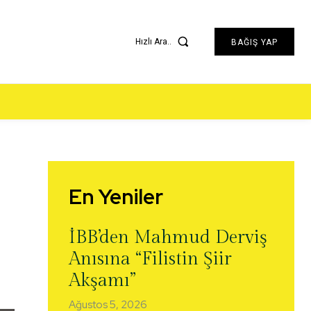
Hızlı Ara..
BAĞIŞ YAP
En Yeniler
İBB’den Mahmud Derviş
Anısına “Filistin Şiir
Akşamı”
Ağustos 5, 2026