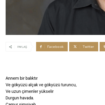
Facebook
Twitter
PAYLAŞ
Annem bir balıktır
Ve gökyüzü alçak ve gökyüzü turuncu,
Ve uzun çimenler yükselir
Durgun havada.
Çamur simsiyah