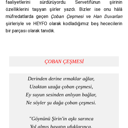
faaliyetlerini sürdürüyordu. Servetifünun şiirinin
özelliklerini taşıyan şiirler yazdı. Bizler ise onu hâlâ
müfredatlarda geçen
Çoban Çeşmesi
ve
Han Duvarları
şiirleriyle ve HEYFO olarak kodladığımız beş hececilerin
bir parçası olarak tanıdık.
Derinden derine ırmaklar ağlar,    

Uzaktan uzağa çoban çeşmesi,    

Ey suyun sesinden anlıyan bağlar,    

Ne söyler şu dağa çoban çeşmesi.    

"Göynünü Şirin'in aşkı sarınca    

Yol almış hayatın ufuklarınca,    
