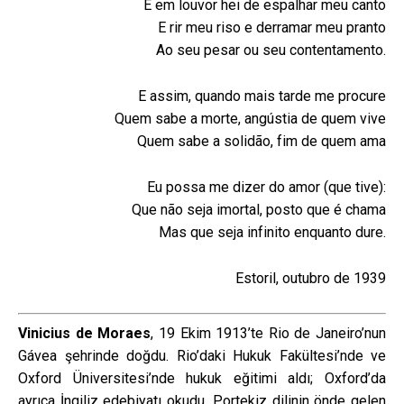
E em louvor hei de espalhar meu canto
E rir meu riso e derramar meu pranto
Ao seu pesar ou seu contentamento.
E assim, quando mais tarde me procure
Quem sabe a morte, angústia de quem vive
Quem sabe a solidão, fim de quem ama
Eu possa me dizer do amor (que tive):
Que não seja imortal, posto que é chama
Mas que seja infinito enquanto dure.
Estoril, outubro de 1939
Vinicius de Moraes
, 19 Ekim 1913’te Rio de Janeiro’nun
Gávea şehrinde doğdu. Rio’daki Hukuk Fakültesi’nde ve
Oxford Üniversitesi’nde hukuk eğitimi aldı; Oxford’da
ayrıca İngiliz edebiyatı okudu. Portekiz dilinin önde gelen