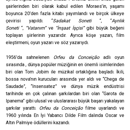
şairlerinden biri olarak kabul edilen Moraes’in, yaşamı
boyunca 20’den fazla kitabı yayımlandı ve birçok ülkeye
çevirisi yapıldı. “
Sadakat Soneti
“, “
Ayrılık
Soneti
“,
“Vatanım”
ve
“İnşaat İşçisi”
gibi büyük beğeni
toplayan şiirlerinin yazarıdır. Ayrıca köşe yazarı, film
eleştirmeni, oyun yazarı ve söz yazarıydı.
1956’da sahnelenen
Orfeu da Conceição
adlı oyun
sırasında , dünya popüler müziğinin en önemli isimlerinden
biri olan Tom Jobim ile müzikal ortaklığına başladı. İkili,
bossa nova’nın kurucuları arasında yer aldı ve “Chega de
Saudade”, “Insensatez” ve dünya müzik endüstrisi
tarihinde en çok çalınan şarkılardan biri olan “Garota de
Ipanema” gibi ulusal ve uluslararası büyük başarı yakalayan
şarkılar yarattı.
Orfeu da Conceição
filme uyarlandı ve
1960 yılında En İyi Yabancı Dilde Film dalında Oscar ve
Altın Palmiye ödüllerini kazandı.