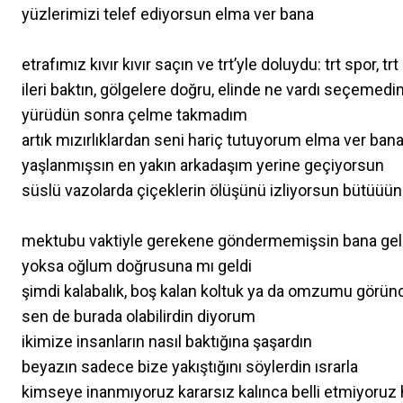
yüzlerimizi telef ediyorsun elma ver bana
etrafımız kıvır kıvır saçın ve trt’yle doluydu: trt spor, trt 
ileri baktın, gölgelere doğru, elinde ne vardı seçemed
yürüdün sonra çelme takmadım
artık mızırlıklardan seni hariç tutuyorum elma ver ban
yaşlanmışsın en yakın arkadaşım yerine geçiyorsun
süslü vazolarda çiçeklerin ölüşünü izliyorsun bütüüü
mektubu vaktiyle gerekene göndermemişsin bana gel
yoksa oğlum doğrusuna mı geldi
şimdi kalabalık, boş kalan koltuk ya da omzumu görün
sen de burada olabilirdin diyorum
ikimize insanların nasıl baktığına şaşardın
beyazın sadece bize yakıştığını söylerdin ısrarla
kimseye inanmıyoruz kararsız kalınca belli etmiyoruz