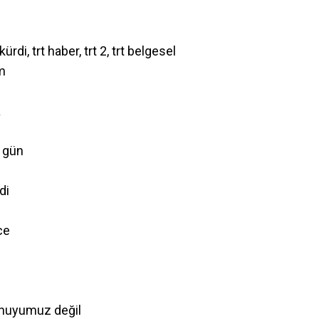
kürdi, trt haber, trt 2, trt belgesel
im
a
n gün
di
ce
 huyumuz değil