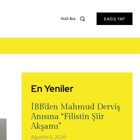
Hızlı Ara..
BAĞIŞ YAP
En Yeniler
İBB’den Mahmud Derviş
Anısına “Filistin Şiir
Akşamı”
Ağustos 5, 2026