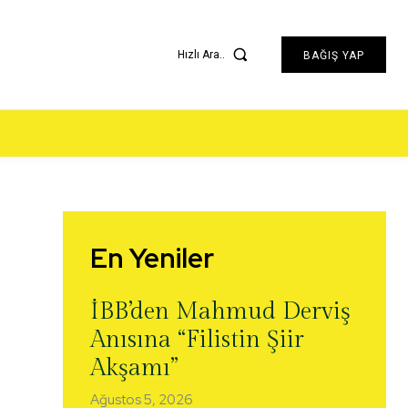
Hızlı Ara..
BAĞIŞ YAP
En Yeniler
İBB’den Mahmud Derviş
Anısına “Filistin Şiir
Akşamı”
Ağustos 5, 2026