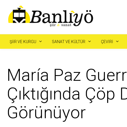
ŞIIR VE KURGU
SANAT VE KÜLTÜR
ÇEVIRI
María Paz Guer
Çıktığında Çöp D
Görünüyor