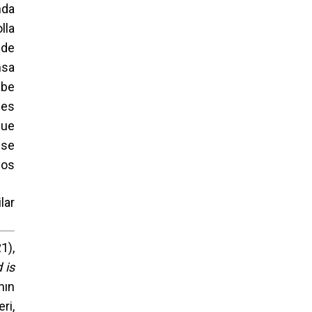
nda
lla
 de
nsa
ebe
 es
que
 se
yos
lar
1),
 is
nın
ri,