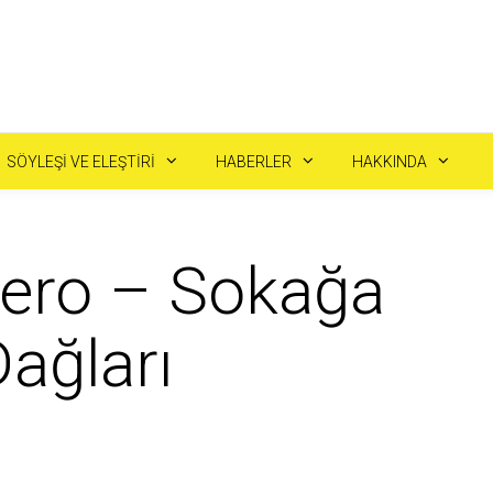
SÖYLEŞI VE ELEŞTIRI
HABERLER
HAKKINDA
rero – Sokağa
ağları