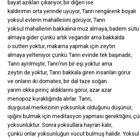
bayat azıkları çıkarıyor, bir diğeri ise
kaldırımın orta yerinde uyuyor, Tanrı rengârenk boyalı
yoksul evlerin mahallesini görüyor, Tanrı
yoksul mahallenin bakkalına muz almaya, badem sütü
almaya gider çünkü artık vegandır ama bakkalda
o sütten yoktur, makarna yapmak için zeytin
almaya yelteniyor çünkü Tanrı evinde tek başınadır,
Tanrı ayrılmıştır, Tanrı’nın bir eşi yoktur ama
zeytin de yoktur, Tanrı bakkala giren insanları görür
ve onların iki domates, bir dal taze soğan
yarım okka pirinç aldıklarını görür, azar azar
menopoz kuraklığında alırlar. Tanrı,
duygusal merkezinin yoksunluk olduğunu düşünür,
ışığını bulmak için meditasyon yapması gerektiğini, ç
yoksunluktur. Sonra yoksullara hayran kalır,
çünkü onlar yoksunluğun vücut bulmuş halidir. Yoksul