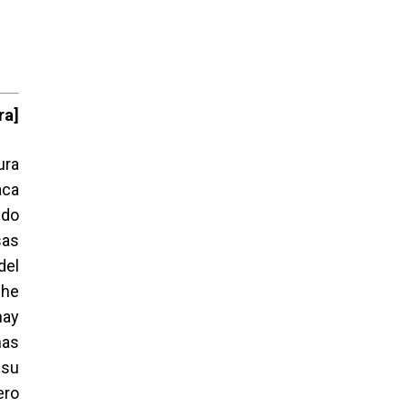
ra]
ura
aca
ido
sas
del
che
hay
nas
 su
ero