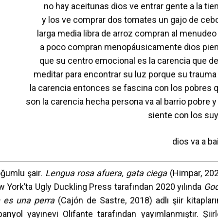
no hay aceitunas dios ve entrar gente a la tie
y los ve comprar dos tomates un gajo de cebo
larga media libra de arroz compran al menudeo
a poco compran menopáusicamente dios pie
que su centro emocional es la carencia que d
meditar para encontrar su luz porque su trauma
la carencia entonces se fascina con los pobres 
son la carencia hecha persona va al barrio pobre y
siente con los su
dios va a bai
oğumlu şair.
Lengua rosa afuera, gata ciega
(Himpar, 202
w York’ta Ugly Duckling Press tarafından 2020 yılında
God
 es una perra
(Cajón de Sastre, 2018) adlı şiir kitapları
nyol yayınevi Olifante tarafından yayımlanmıştır. Şiirle