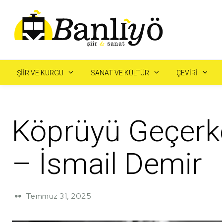
ŞIIR VE KURGU
SANAT VE KÜLTÜR
ÇEVIRI
Köprüyü Geçerk
– İsmail Demir
Temmuz 31, 2025