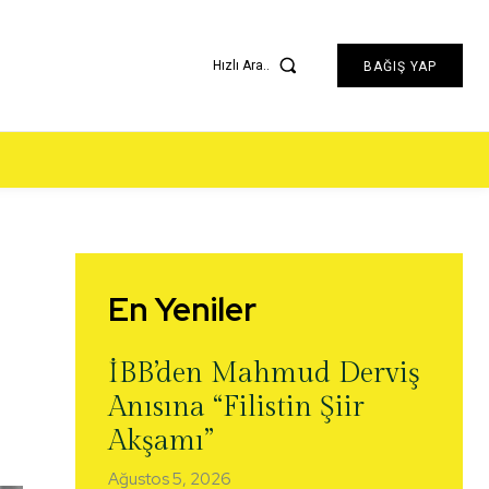
Hızlı Ara..
BAĞIŞ YAP
En Yeniler
İBB’den Mahmud Derviş
Anısına “Filistin Şiir
Akşamı”
Ağustos 5, 2026