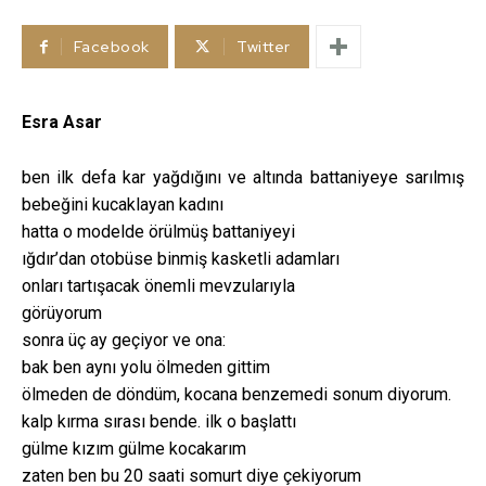
Facebook
Twitter
Esra Asar
ben ilk defa kar yağdığını ve altında battaniyeye sarılmış
bebeğini kucaklayan kadını
hatta o modelde örülmüş battaniyeyi
ığdır’dan otobüse binmiş kasketli adamları
onları tartışacak önemli mevzularıyla
görüyorum
sonra üç ay geçiyor ve ona:
bak ben aynı yolu ölmeden gittim
ölmeden de döndüm, kocana benzemedi sonum diyorum.
kalp kırma sırası bende. ilk o başlattı
gülme kızım gülme kocakarım
zaten ben bu 20 saati somurt diye çekiyorum