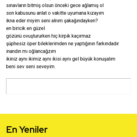
sınavların bitmiş olsun önceki gece ağlamış ol
son kabusunu anlat o vakitte uyumana kızayım
ikna eder miyim seni alnım şakağındayken?
en biricik en güzel
gözünü ovuştururken hiç kirpik kaçırmaz
şüphesiz öper bileklerimden ne yaptığının farkındadır
inandın mı oğlancağzım
ikiniz aynı ikimiz aynı ikisi aynı gel büyük konuşalım
beni sev seni seveyim.
En Yeniler