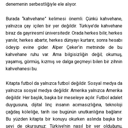
denemenin serbestliğiyle ele alıyor.
Burada “kahvehane” kelimesi önemli. Çünkü kahvehane,
yalnızca çay içilen bir yer değildir. Türkiye’de kahvehane
biraz da gayriresmî üniversitedir. Orada herkes bilir, herkes
yanılır, herkes abartır, herkes dünyayı kurtarır, sonra hesabı
ödeyip evine gider. Alper Çeker’in metninde de bu
kahvehane ruhu var. Ama bilgisizliğin değil; okumuş,
yaşamış, görmüş, kızmış ve dalga geçmeyi bilen bir zihnin
kahvehanesi bu.
Kitapta futbol da yalnızca futbol değildir. Sosyal medya da
yalnızca sosyal medya değildir. Amerika yalnızca Amerika
değildir. Her başlık, başka bir meseleye açılır. Futbol adalet
duygusuna, dijital linç insanın acımasızlığına, teknoloji
çağdaş köleliğe, tarih ise bugünün unutkanlığına bağlanır.
Bu yüzden kitapta bir konuyu okurken aslında başka bir
şeyi de okursunuz: Türkiye’nin nasıl bir yer olduğunu,