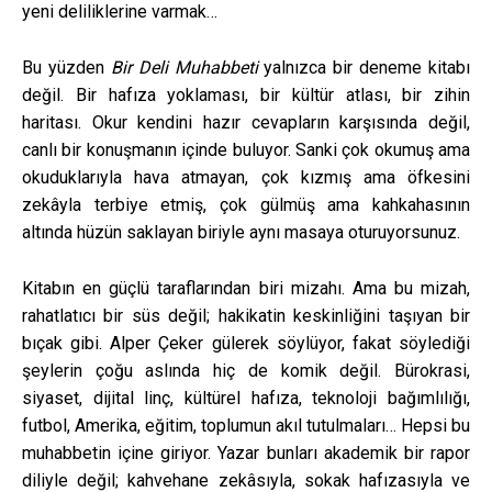
yeni deliliklerine varmak…
Bu yüzden
Bir Deli Muhabbeti
yalnızca bir deneme kitabı
değil. Bir hafıza yoklaması, bir kültür atlası, bir zihin
haritası. Okur kendini hazır cevapların karşısında değil,
canlı bir konuşmanın içinde buluyor. Sanki çok okumuş ama
okuduklarıyla hava atmayan, çok kızmış ama öfkesini
zekâyla terbiye etmiş, çok gülmüş ama kahkahasının
altında hüzün saklayan biriyle aynı masaya oturuyorsunuz.
Kitabın en güçlü taraflarından biri mizahı. Ama bu mizah,
rahatlatıcı bir süs değil; hakikatin keskinliğini taşıyan bir
bıçak gibi. Alper Çeker gülerek söylüyor, fakat söylediği
şeylerin çoğu aslında hiç de komik değil. Bürokrasi,
siyaset, dijital linç, kültürel hafıza, teknoloji bağımlılığı,
futbol, Amerika, eğitim, toplumun akıl tutulmaları… Hepsi bu
muhabbetin içine giriyor. Yazar bunları akademik bir rapor
diliyle değil; kahvehane zekâsıyla, sokak hafızasıyla ve