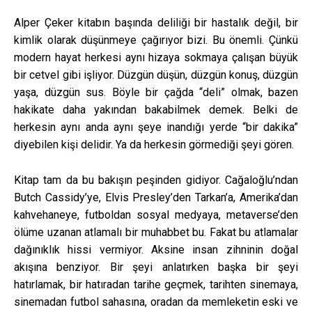
Alper Çeker kitabın başında deliliği bir hastalık değil, bir
kimlik olarak düşünmeye çağırıyor bizi. Bu önemli. Çünkü
modern hayat herkesi aynı hizaya sokmaya çalışan büyük
bir cetvel gibi işliyor. Düzgün düşün, düzgün konuş, düzgün
yaşa, düzgün sus. Böyle bir çağda “deli” olmak, bazen
hakikate daha yakından bakabilmek demek. Belki de
herkesin aynı anda aynı şeye inandığı yerde “bir dakika”
diyebilen kişi delidir. Ya da herkesin görmediği şeyi gören.
Kitap tam da bu bakışın peşinden gidiyor. Cağaloğlu’ndan
Butch Cassidy’ye, Elvis Presley’den Tarkan’a, Amerika’dan
kahvehaneye, futboldan sosyal medyaya, metaverse’den
ölüme uzanan atlamalı bir muhabbet bu. Fakat bu atlamalar
dağınıklık hissi vermiyor. Aksine insan zihninin doğal
akışına benziyor. Bir şeyi anlatırken başka bir şeyi
hatırlamak, bir hatıradan tarihe geçmek, tarihten sinemaya,
sinemadan futbol sahasına, oradan da memleketin eski ve