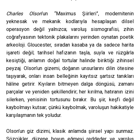
Charles Olson
’un “Maximus Şiirleri”, modernitenin
yeknesak ve mekanik kodlarıyla hesaplaşan dilsel
operasyon değil yalnızca; varoluş sismografisi, zihin
coğrafyasının tektonik plakalarını yerinden oynatan poetik
arkeoloji. Gloucester, sıradan kasaba ya da sadece harita
işareti değil; tarihsel hafızanın taşla, suyla ve rüzgârla
kesiştiği, anlamın doğal tortular halinde biriktiği zihinsel
peyzaj. Olson’un gizemi, doğanın unsurlarını dilin ötesine
taşıyarak, onları insan belleğinin kayıtsız şartsız tanıkları
hâline getirir. Kıyıların bitmeyen dalga döngüsü, zamanı
parçalar ve yeniden şekillendirir; her kırılma, hatıranın izini
silerken, yenisinin tortusunu bırakır. Bu şiir, keşfi değil
kaybolmayı kutsar; çünkü kaybolmak, varoluşun hakikatiyle
karşılaşmanın tek yoludur.
Olson’un giz dizimi, klasik anlamda şiirsel yapı sunmaz.
Sözcükler, düzene boyun eğmeyi reddeder ve varoluş