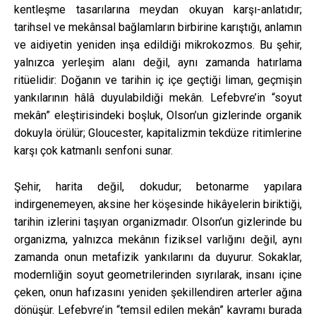
kentleşme tasarılarına meydan okuyan karşı-anlatıdır;
tarihsel ve mekânsal bağlamların birbirine karıştığı, anlamın
ve aidiyetin yeniden inşa edildiği mikrokozmos. Bu şehir,
yalnızca yerleşim alanı değil, aynı zamanda hatırlama
ritüelidir: Doğanın ve tarihin iç içe geçtiği liman, geçmişin
yankılarının hâlâ duyulabildiği mekân. Lefebvre’in “soyut
mekân” eleştirisindeki boşluk, Olson’un gizlerinde organik
dokuyla örülür; Gloucester, kapitalizmin tekdüze ritimlerine
karşı çok katmanlı senfoni sunar.
Şehir, harita değil, dokudur; betonarme yapılara
indirgenemeyen, aksine her köşesinde hikâyelerin biriktiği,
tarihin izlerini taşıyan organizmadır. Olson’un gizlerinde bu
organizma, yalnızca mekânın fiziksel varlığını değil, aynı
zamanda onun metafizik yankılarını da duyurur. Sokaklar,
modernliğin soyut geometrilerinden sıyrılarak, insanı içine
çeken, onun hafızasını yeniden şekillendiren arterler ağına
dönüşür. Lefebvre’in “temsil edilen mekân” kavramı burada