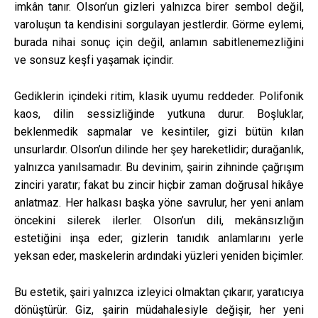
imkân tanır. Olson’un gizleri yalnızca birer sembol değil,
varoluşun ta kendisini sorgulayan jestlerdir. Görme eylemi,
burada nihai sonuç için değil, anlamın sabitlenemezliğini
ve sonsuz keşfi yaşamak içindir.
Gediklerin içindeki ritim, klasik uyumu reddeder. Polifonik
kaos, dilin sessizliğinde yutkuna durur. Boşluklar,
beklenmedik sapmalar ve kesintiler, gizi bütün kılan
unsurlardır. Olson’un dilinde her şey hareketlidir; durağanlık,
yalnızca yanılsamadır. Bu devinim, şairin zihninde çağrışım
zinciri yaratır; fakat bu zincir hiçbir zaman doğrusal hikâye
anlatmaz. Her halkası başka yöne savrulur, her yeni anlam
öncekini silerek ilerler. Olson’un dili, mekânsızlığın
estetiğini inşa eder; gizlerin tanıdık anlamlarını yerle
yeksan eder, maskelerin ardındaki yüzleri yeniden biçimler.
Bu estetik, şairi yalnızca izleyici olmaktan çıkarır, yaratıcıya
dönüştürür. Giz, şairin müdahalesiyle değişir, her yeni