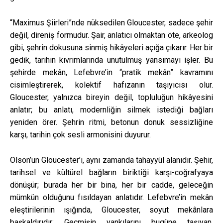
“Maximus Şiirleri”nde nüksedilen Gloucester, sadece şehir
değil, direniş formudur. Şair, anlatıcı olmaktan öte, arkeolog
gibi, şehrin dokusuna sinmiş hikâyeleri açığa çıkarır. Her bir
gedik, tarihin kıvrımlarında unutulmuş yansımayı işler. Bu
şehirde mekân, Lefebvre’in “pratik mekân” kavramını
cisimleştirerek, kolektif hafızanın taşıyıcısı olur.
Gloucester, yalnızca bireyin değil, topluluğun hikâyesini
anlatır; bu anlatı, modernliğin silmek istediği bağları
yeniden örer. Şehrin ritmi, betonun donuk sessizliğine
karşı, tarihin çok sesli armonisini duyurur.
Olson’un Gloucester’ı, aynı zamanda tahayyül alanıdır. Şehir,
tarihsel ve kültürel bağların biriktiği karşı-coğrafyaya
dönüşür; burada her bir bina, her bir cadde, geleceğin
mümkün olduğunu fısıldayan anlatıdır. Lefebvre’in mekân
eleştirilerinin ışığında, Gloucester, soyut mekânlara
başkaldırıdır: Geçmişin yankılarını bugüne taşıyan,