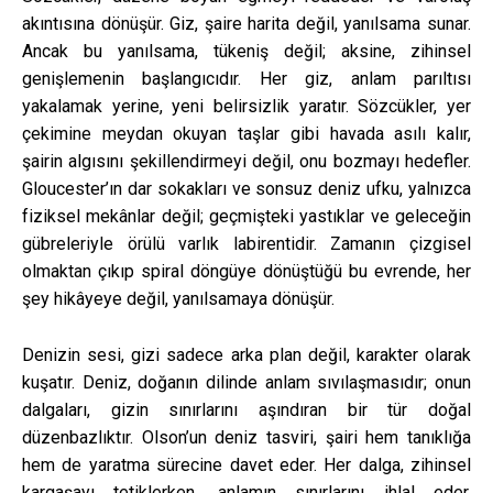
akıntısına dönüşür. Giz, şaire harita değil, yanılsama sunar.
Ancak bu yanılsama, tükeniş değil; aksine, zihinsel
genişlemenin başlangıcıdır. Her giz, anlam parıltısı
yakalamak yerine, yeni belirsizlik yaratır. Sözcükler, yer
çekimine meydan okuyan taşlar gibi havada asılı kalır,
şairin algısını şekillendirmeyi değil, onu bozmayı hedefler.
Gloucester’ın dar sokakları ve sonsuz deniz ufku, yalnızca
fiziksel mekânlar değil; geçmişteki yastıklar ve geleceğin
gübreleriyle örülü varlık labirentidir. Zamanın çizgisel
olmaktan çıkıp spiral döngüye dönüştüğü bu evrende, her
şey hikâyeye değil, yanılsamaya dönüşür.
Denizin sesi, gizi sadece arka plan değil, karakter olarak
kuşatır. Deniz, doğanın dilinde anlam sıvılaşmasıdır; onun
dalgaları, gizin sınırlarını aşındıran bir tür doğal
düzenbazlıktır. Olson’un deniz tasviri, şairi hem tanıklığa
hem de yaratma sürecine davet eder. Her dalga, zihinsel
kargaşayı tetiklerken, anlamın sınırlarını ihlal eder.