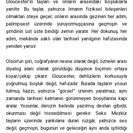
Gloucester’ın taşları ve onların arasındaki boşluklarla
yanıltır. Bu taşlar, yalnızca limanın fiziksel bileşenleri
olmaktan öteye geçer; onların arasında gezinen her adım,
palimpsest üzerinde yürüyormuşçasına geçmişin ve
şimdinin üst üste bindiği zemin yaratır. Her dokunuş, her
adım, mekânda saklı olan tarihsel yanılgının hafızasında
yeniden yansır.
Olson’un şiiri, coğrafyanın nesne olarak değil, özneler arası
diyalog alanı olarak görüldüğü düşünce biçimini ortaya
koyar/çekip çıkarır. Gloucester, dehlizlerin korkusuyla
yoğrulmuş boşluk değil; hafızadır. Burada taşların yosun
tutmuş hazzı, yalnızca “görsel” izlenim yaratmaz; aynı
zamanda tarihsel katmanın görünmeyen boyutlarına kapı
aralar. Yosunlar, denizin belinde yazılmış destan gibidir,
okunması değil hissedilmesi gerekir: Seks. Mezkûr
taşların üzerinde yankılana duran rüzgâr, yalnızca ses
değil; geçmişin, bugünün ve geleceğin aynı anda işitildiği