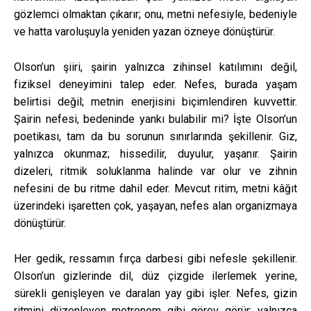
gözlemci olmaktan çıkarır; onu, metni nefesiyle, bedeniyle
ve hatta varoluşuyla yeniden yazan özneye dönüştürür.
Olson’un şiiri, şairin yalnızca zihinsel katılımını değil,
fiziksel deneyimini talep eder. Nefes, burada yaşam
belirtisi değil; metnin enerjisini biçimlendiren kuvvettir.
Şairin nefesi, bedeninde yankı bulabilir mi? İşte Olson’un
poetikası, tam da bu sorunun sınırlarında şekillenir. Giz,
yalnızca okunmaz; hissedilir, duyulur, yaşanır. Şairin
dizeleri, ritmik soluklanma halinde var olur ve zihnin
nefesini de bu ritme dahil eder. Mevcut ritim, metni kâğıt
üzerindeki işaretten çok, yaşayan, nefes alan organizmaya
dönüştürür.
Her gedik, ressamın fırça darbesi gibi nefesle şekillenir.
Olson’un gizlerinde dil, düz çizgide ilerlemek yerine,
sürekli genişleyen ve daralan yay gibi işler. Nefes, gizin
ritmini düzenleyen metronom gibi görev görür; yalnızca