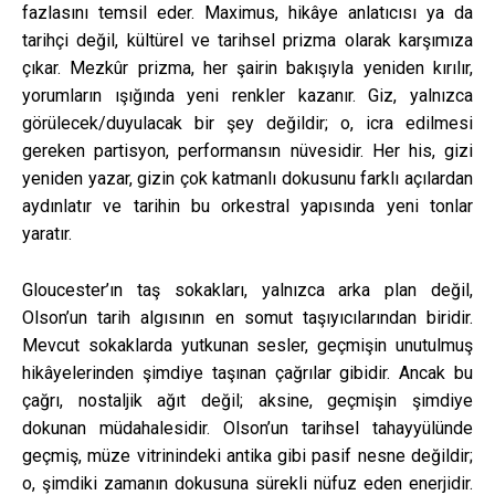
fazlasını temsil eder. Maximus, hikâye anlatıcısı ya da
tarihçi değil, kültürel ve tarihsel prizma olarak karşımıza
çıkar. Mezkûr prizma, her şairin bakışıyla yeniden kırılır,
yorumların ışığında yeni renkler kazanır. Giz, yalnızca
görülecek/duyulacak bir şey değildir; o, icra edilmesi
gereken partisyon, performansın nüvesidir. Her his, gizi
yeniden yazar, gizin çok katmanlı dokusunu farklı açılardan
aydınlatır ve tarihin bu orkestral yapısında yeni tonlar
yaratır.
Gloucester’ın taş sokakları, yalnızca arka plan değil,
Olson’un tarih algısının en somut taşıyıcılarından biridir.
Mevcut sokaklarda yutkunan sesler, geçmişin unutulmuş
hikâyelerinden şimdiye taşınan çağrılar gibidir. Ancak bu
çağrı, nostaljik ağıt değil; aksine, geçmişin şimdiye
dokunan müdahalesidir. Olson’un tarihsel tahayyülünde
geçmiş, müze vitrinindeki antika gibi pasif nesne değildir;
o, şimdiki zamanın dokusuna sürekli nüfuz eden enerjidir.