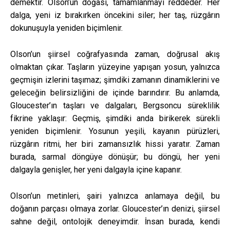
demektir. Olson’un doğası, tamamlanmayı reddeder. Her
dalga, yeni iz bırakırken öncekini siler; her taş, rüzgârın
dokunuşuyla yeniden biçimlenir.
Olson’un şiirsel coğrafyasında zaman, doğrusal akış
olmaktan çıkar. Taşların yüzeyine yapışan yosun, yalnızca
geçmişin izlerini taşımaz; şimdiki zamanın dinamiklerini ve
geleceğin belirsizliğini de içinde barındırır. Bu anlamda,
Gloucester’ın taşları ve dalgaları, Bergsoncu süreklilik
fikrine yaklaşır: Geçmiş, şimdiki anda birikerek sürekli
yeniden biçimlenir. Yosunun yeşili, kayanın pürüzleri,
rüzgârın ritmi, her biri zamansızlık hissi yaratır. Zaman
burada, sarmal döngüye dönüşür; bu döngü, her yeni
dalgayla genişler, her yeni dalgayla içine kapanır.
Olson’un metinleri, şairi yalnızca anlamaya değil, bu
doğanın parçası olmaya zorlar. Gloucester’ın denizi, şiirsel
sahne değil, ontolojik deneyimdir. İnsan burada, kendi