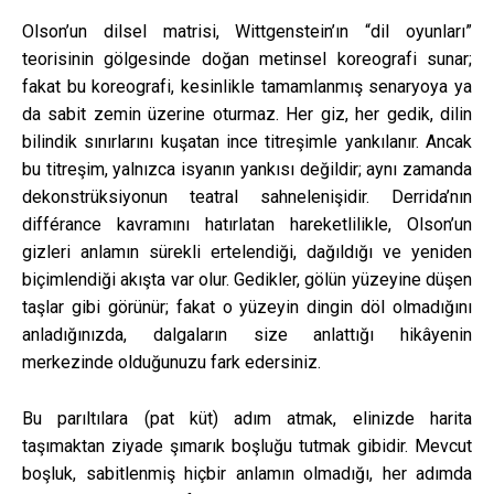
Olson’un dilsel matrisi, Wittgenstein’ın “dil oyunları”
teorisinin gölgesinde doğan metinsel koreografi sunar;
fakat bu koreografi, kesinlikle tamamlanmış senaryoya ya
da sabit zemin üzerine oturmaz. Her giz, her gedik, dilin
bilindik sınırlarını kuşatan ince titreşimle yankılanır. Ancak
bu titreşim, yalnızca isyanın yankısı değildir; aynı zamanda
dekonstrüksiyonun teatral sahnelenişidir. Derrida’nın
différance kavramını hatırlatan hareketlilikle, Olson’un
gizleri anlamın sürekli ertelendiği, dağıldığı ve yeniden
biçimlendiği akışta var olur. Gedikler, gölün yüzeyine düşen
taşlar gibi görünür; fakat o yüzeyin dingin döl olmadığını
anladığınızda, dalgaların size anlattığı hikâyenin
merkezinde olduğunuzu fark edersiniz.
Bu parıltılara (pat küt) adım atmak, elinizde harita
taşımaktan ziyade şımarık boşluğu tutmak gibidir. Mevcut
boşluk, sabitlenmiş hiçbir anlamın olmadığı, her adımda