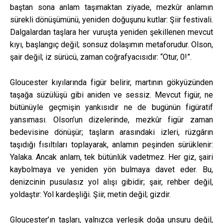
baştan sona anlam taşımaktan ziyade, mezkûr anlamın
sürekli dönüşümünü, yeniden doğuşunu kutlar: Şiir festivali.
Dalgalardan taşlara her vuruşta yeniden şekillenen mevcut
kıyı, başlangıç değil; sonsuz dolaşımın metaforudur. Olson,
şair değil; iz sürücü, zaman coğrafyacısıdır: “Otur, 0!”.
Gloucester kıyılarında figür belirir, martının gökyüzünden
taşağa süzülüşü gibi aniden ve sessiz. Mevcut figür, ne
bütünüyle geçmişin yankısıdır ne de bugünün figüratif
yansıması. Olson’un dizelerinde, mezkûr figür zaman
bedevisine dönüşür; taşların arasındaki izleri, rüzgârın
taşıdığı fısıltıları toplayarak, anlamın peşinden sürüklenir:
Yalaka. Ancak anlam, tek bütünlük vadetmez. Her giz, şairi
kaybolmaya ve yeniden yön bulmaya davet eder. Bu,
denizcinin pusulasız yol alışı gibidir; şair, rehber değil,
yoldaştır: Yol kardeşliği. Şiir, metin değil; gizdir.
Gloucester’ın taşları, yalnızca yerleşik doğa unsuru değil,