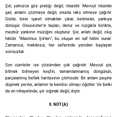
Şiir, yalnızca göz pratiği değil; ritüeldir. Mevcut ritüelde
şair, anlamı çözmeye değil, onunla raks etmeye çağrılır.
Gizler, birer işaret olmaktan çıkar; kelimeler, yankıya
dönüşür. Gloucester’ın taşları, deniz ve rüzgârla birlikte,
mezkûr yankının müziğini oluşturur. Şiir, anlatı değil; oluş
hâlidir. “Maximus Şiirleri”, bu oluşun en saf hâlini sunar:
Zamansız, mekânsız, her seferinde yeniden başlayan
sonsuzluk.
Son cümleler ise çözümden çok çağrıdır: Mevcut şiir,
bitmek bilmeyen keşfin, tamamlanmamış döngünün,
parçalanmış bellek haritasının çıtırtısıdır. Bir anlam peşine
düşmek yerine, anlamın ta kendisi olmayı öğütler. Ve belki
de en nihayetinde, şiir sığınak değil; dıştır.
II. NOT(A)