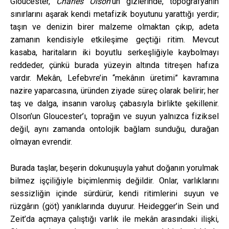
Gloucester,
Charles Olson
’un gizlerinde, topografyanın
sınırlarını aşarak kendi metafizik boyutunu yarattığı yerdir;
taşın ve denizin birer malzeme olmaktan çıkıp, adeta
zamanın kendisiyle etkileşime geçtiği ritim. Mevcut
kasaba, haritaların iki boyutlu serkeşliğiyle kaybolmayı
reddeder, çünkü burada yüzeyin altında titreşen hafıza
vardır. Mekân, Lefebvre’in “mekânın üretimi” kavramına
nazire yaparcasına, üründen ziyade süreç olarak belirir; her
taş ve dalga, insanın varoluş çabasıyla birlikte şekillenir.
Olson’un Gloucester’ı, toprağın ve suyun yalnızca fiziksel
değil, aynı zamanda ontolojik bağlam sunduğu, durağan
olmayan evrendir.
Burada taşlar, beşerin dokunuşuyla yahut doğanın yorulmak
bilmez işçiliğiyle biçimlenmiş değildir. Onlar, varlıklarını
sessizliğin içinde sürdürür, kendi ritimlerini suyun ve
rüzgârın (göt) yanıklarında duyurur. Heidegger’in Sein und
Zeit’da açmaya çalıştığı varlık ile mekân arasındaki ilişki,