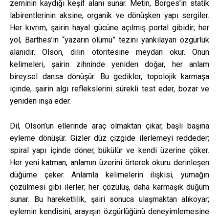
zeminin kaydığı keşif alanı sunar. Metin, Borges’in statik
labirentlerinin aksine, organik ve dönüşken yapı sergiler.
Her kıvrım, şairin hayal gücüne açılmış portal gibidir; her
yol, Barthes’ın “yazarın ölümü” tezini yankılayan özgürlük
alanıdır. Olson, dilin otoritesine meydan okur. Onun
kelimeleri, şairin zihninde yeniden doğar, her anlam
bireysel dansa dönüşür. Bu gedikler, topolojik karmaşa
içinde, şairin algı reflekslerini sürekli test eder, bozar ve
yeniden inşa eder.
Dil, Olson’un ellerinde araç olmaktan çıkar, başlı başına
eyleme dönüşür. Gizler düz çizgide ilerlemeyi reddeder;
spiral yapı içinde döner, bükülür ve kendi üzerine çöker.
Her yeni katman, anlamın üzerini örterek okuru derinleşen
düğüme çeker. Anlamla kelimelerin ilişkisi, yumağın
çözülmesi gibi ilerler; her çözülüş, daha karmaşık düğüm
sunar. Bu hareketlilik, şairi sonuca ulaşmaktan alıkoyar;
eylemin kendisini, arayışın özgürlüğünü deneyimlemesine