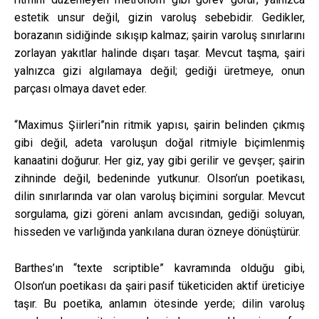
estetik unsur değil, gizin varoluş sebebidir. Gedikler,
borazanın sidiğinde sıkışıp kalmaz; şairin varoluş sınırlarını
zorlayan yakıtlar halinde dışarı taşar. Mevcut taşma, şairi
yalnızca gizi algılamaya değil; gediği üretmeye, onun
parçası olmaya davet eder.
“Maximus Şiirleri”nin ritmik yapısı, şairin belinden çıkmış
gibi değil, adeta varoluşun doğal ritmiyle biçimlenmiş
kanaatini doğurur. Her giz, yay gibi gerilir ve gevşer; şairin
zihninde değil, bedeninde yutkunur. Olson’un poetikası,
dilin sınırlarında var olan varoluş biçimini sorgular. Mevcut
sorgulama, gizi göreni anlam avcısından, gediği soluyan,
hisseden ve varlığında yankılana duran özneye dönüştürür.
Barthes’ın “texte scriptible” kavramında olduğu gibi,
Olson’un poetikası da şairi pasif tüketiciden aktif üreticiye
taşır. Bu poetika, anlamın ötesinde yerde; dilin varoluş