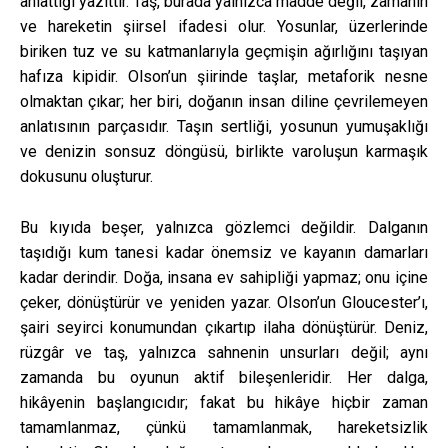
anlattığı yazıttır. Taş, burada yalnızca madde değil, zamanın
ve hareketin şiirsel ifadesi olur. Yosunlar, üzerlerinde
biriken tuz ve su katmanlarıyla geçmişin ağırlığını taşıyan
hafıza kipidir. Olson’un şiirinde taşlar, metaforik nesne
olmaktan çıkar; her biri, doğanın insan diline çevrilemeyen
anlatısının parçasıdır. Taşın sertliği, yosunun yumuşaklığı
ve denizin sonsuz döngüsü, birlikte varoluşun karmaşık
dokusunu oluşturur.
Bu kıyıda beşer, yalnızca gözlemci değildir. Dalganın
taşıdığı kum tanesi kadar önemsiz ve kayanın damarları
kadar derindir. Doğa, insana ev sahipliği yapmaz; onu içine
çeker, dönüştürür ve yeniden yazar. Olson’un Gloucester’ı,
şairi seyirci konumundan çıkartıp ilaha dönüştürür. Deniz,
rüzgâr ve taş, yalnızca sahnenin unsurları değil; aynı
zamanda bu oyunun aktif bileşenleridir. Her dalga,
hikâyenin başlangıcıdır; fakat bu hikâye hiçbir zaman
tamamlanmaz, çünkü tamamlanmak, hareketsizlik