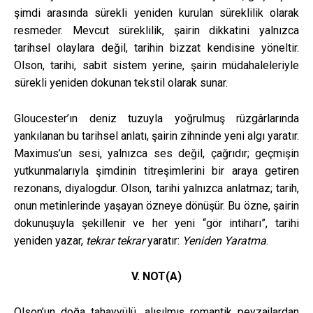
şimdi arasında sürekli yeniden kurulan süreklilik olarak
resmeder. Mevcut süreklilik, şairin dikkatini yalnızca
tarihsel olaylara değil, tarihin bizzat kendisine yöneltir.
Olson, tarihi, sabit sistem yerine, şairin müdahaleleriyle
sürekli yeniden dokunan tekstil olarak sunar.
Gloucester’ın deniz tuzuyla yoğrulmuş rüzgârlarında
yankılanan bu tarihsel anlatı, şairin zihninde yeni algı yaratır.
Maximus’un sesi, yalnızca ses değil, çağrıdır; geçmişin
yutkunmalarıyla şimdinin titreşimlerini bir araya getiren
rezonans, diyalogdur. Olson, tarihi yalnızca anlatmaz; tarih,
onun metinlerinde yaşayan özneye dönüşür. Bu özne, şairin
dokunuşuyla şekillenir ve her yeni “gör intiharı”, tarihi
yeniden yazar,
tekrar tekrar
yaratır:
Yeniden Yaratma
.
V. NOT(A)
Olson’un doğa tahayyülü, alışılmış romantik peyzajlardan