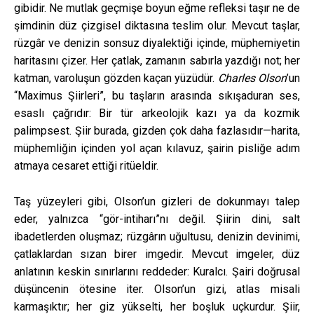
gibidir. Ne mutlak geçmişe boyun eğme refleksi taşır ne de
şimdinin düz çizgisel diktasına teslim olur. Mevcut taşlar,
rüzgâr ve denizin sonsuz diyalektiği içinde, müphemiyetin
haritasını çizer. Her çatlak, zamanın sabırla yazdığı not; her
katman, varoluşun gözden kaçan yüzüdür.
Charles Olson
’un
“Maximus Şiirleri”, bu taşların arasında sıkışaduran ses,
esaslı çağrıdır: Bir tür arkeolojik kazı ya da kozmik
palimpsest. Şiir burada, gizden çok daha fazlasıdır—harita,
müphemliğin içinden yol açan kılavuz, şairin pisliğe adım
atmaya cesaret ettiği ritüeldir.
Taş yüzeyleri gibi, Olson’un gizleri de dokunmayı talep
eder, yalnızca “gör-intiharı”nı değil. Şiirin dini, salt
ibadetlerden oluşmaz; rüzgârın uğultusu, denizin devinimi,
çatlaklardan sızan birer imgedir. Mevcut imgeler, düz
anlatının keskin sınırlarını reddeder: Kuralcı. Şairi doğrusal
düşüncenin ötesine iter. Olson’un gizi, atlas misali
karmaşıktır; her giz yükselti, her boşluk uçkurdur. Şiir,