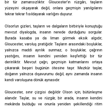
bir tür zamansızlıktır. Gloucester’ın rüzgârı, taşların
yüzeyini okşayarak değil, onlara geçmişin yanılgılarını
tekrar tekrar fısıldayarak varlığını duyurur.
Olson’un gizleri, taşların ve dalgaların birbiriyle konuştuğu
mevcut diyalogda, insanın nerede durduğunu sorgular.
Burada kasaba ya da liman görmek eksik algıdır;
Gloucester, varoluş pratiğidir. Taşların arasındaki boşluklar,
yalnızca maddi ayrılık sunmaz; o boşluklar, çağrının
yastığını, insanın kendini yeniden keşfettiği bir tür
derinliktir. Mevcut çağrı, geçmişin katmanlarını ortaya
çıkararak beşeri bugünün ötesine taşır. Mezkûr taşlar,
doğanın yalnızca dışavurumu değil; aynı zamanda insanın
kendi varoluşuna dönük aynasıdır.
Gloucester, sınır çizgisi değildir Olson için; bütünleşme
alanıdır. Taşlar, su ve rüzgâr, bir arada, insanın kendini
mekânda bulduğu ve onunla yeniden şekillendiği ritim