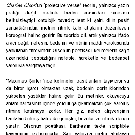
Charles Olson
’un “projective verse” teorisi, yalnızca yazın
pratiği değil, metinle beden arasındaki sınırların
belirsizleştiği ontolojik tavırdır; jest ki şairi, dilin pasif
zanaatkârından, metnin ritmik kalp atışlarını düzenleyen
koreograf haline getirir. Bu teoride dil, artık yalnızca ifade
aracı değil; nefesin, bedenin ve ritmin maddi varoluşunda
yankılanan titreşimdir. Olson’un poetikası, kelimelerin kâğıt
üzerindeki sessizliğini nefesle, hareketle ve bedensel
varoluşla yargıtaya taşır.
“Maximus Şiirleri”nde kelimeler, basit anlam taşıyıcısı ya
da birer işaret olmaktan uzak, bedenin derinliklerinden
yükselen yastıklar haline gelir. Bu metinler, okuyucuyu
anlam haritasının içinde yolculuğa çıkarmaktan çok, varoluş
ritmine katılmaya zorlar. Her giz, nefes alışverişinin
haritalandırılmış hali gibi genişler, büzülür ve ritmik döngü
yaratır. Olson’un poetikası, Barthes’ın texte scriptible
kavramının izdüşümüdür: Şair yalnızca metni algılayan