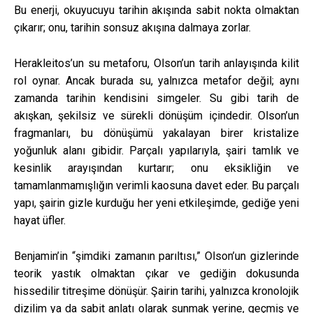
Bu enerji, okuyucuyu tarihin akışında sabit nokta olmaktan
çıkarır; onu, tarihin sonsuz akışına dalmaya zorlar.
Herakleitos’un su metaforu, Olson’un tarih anlayışında kilit
rol oynar. Ancak burada su, yalnızca metafor değil; aynı
zamanda tarihin kendisini simgeler. Su gibi tarih de
akışkan, şekilsiz ve sürekli dönüşüm içindedir. Olson’un
fragmanları, bu dönüşümü yakalayan birer kristalize
yoğunluk alanı gibidir. Parçalı yapılarıyla, şairi tamlık ve
kesinlik arayışından kurtarır; onu eksikliğin ve
tamamlanmamışlığın verimli kaosuna davet eder. Bu parçalı
yapı, şairin gizle kurduğu her yeni etkileşimde, gediğe yeni
hayat üfler.
Benjamin’in “şimdiki zamanın parıltısı,” Olson’un gizlerinde
teorik yastık olmaktan çıkar ve gediğin dokusunda
hissedilir titreşime dönüşür. Şairin tarihi, yalnızca kronolojik
dizilim ya da sabit anlatı olarak sunmak yerine, geçmiş ve