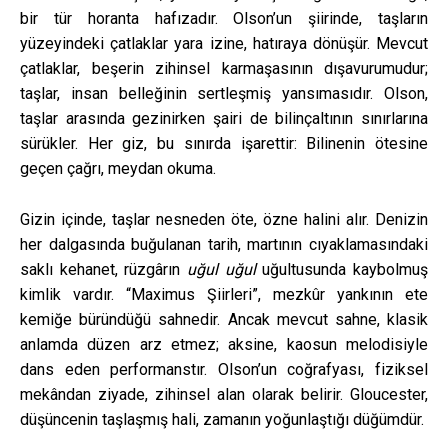
bir tür horanta hafızadır. Olson’un şiirinde, taşların
yüzeyindeki çatlaklar yara izine, hatıraya dönüşür. Mevcut
çatlaklar, beşerin zihinsel karmaşasının dışavurumudur;
taşlar, insan belleğinin sertleşmiş yansımasıdır. Olson,
taşlar arasında gezinirken şairi de bilinçaltının sınırlarına
sürükler. Her giz, bu sınırda işarettir: Bilinenin ötesine
geçen çağrı, meydan okuma.
Gizin içinde, taşlar nesneden öte, özne halini alır. Denizin
her dalgasında buğulanan tarih, martının cıyaklamasındaki
saklı kehanet, rüzgârın
uğul uğul
uğultusunda kaybolmuş
kimlik vardır. “Maximus Şiirleri”, mezkûr yankının ete
kemiğe büründüğü sahnedir. Ancak mevcut sahne, klasik
anlamda düzen arz etmez; aksine, kaosun melodisiyle
dans eden performanstır. Olson’un coğrafyası, fiziksel
mekândan ziyade, zihinsel alan olarak belirir. Gloucester,
düşüncenin taşlaşmış hali, zamanın yoğunlaştığı düğümdür.