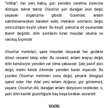
“intihar”, her yeni bakış, gizi yeniden yaratma sürecine
dönüşür, tekrar tekrar. Olson’un şiiri durağan ürün değil,
yaşayan organizma gibidir. Gizemler, anlam
sabitlenemezken hareket eder, mekânın sınırlarını değil,
sınırsızlığını keşfe çıkarır. Bu keşif, yalnızca dil oyunundan
ibaret değildir; dilin sınırlarını kıran meydan okuma ve
varoluş biçimidir.
Olson’un metinleri, şaire meydan okuyarak her gedikte
dilsel cesaret talep eder. Bu cesaret, anlam arayışı değil,
dilin kendisiyle yeniden var olma çabasıdır. Şair, pasif alıcı
değil, metni kendi zihninde yeniden kuran inşacıdır. Bu
yüzden Olson’un metinleri sonu değil, şımarık döngüyü
işaret eder. Her ihlal yeni anlam doğurur; giz görünmez,
yaşanır. Olson’un dili, durağan anlam dünyasını reddeder; o,
şairi dilin kaotik güzelliğiyle baş başa bırakan süvaridir.
SO(N)