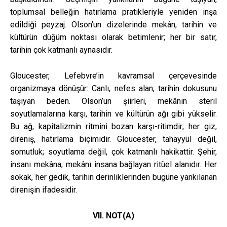
toplumsal belleğin hatırlama pratikleriyle yeniden inşa
edildiği peyzaj. Olson’un dizelerinde mekân, tarihin ve
kültürün düğüm noktası olarak betimlenir; her bir satır,
tarihin çok katmanlı aynasıdır.
Gloucester, Lefebvre’in kavramsal çerçevesinde
organizmaya dönüşür: Canlı, nefes alan, tarihin dokusunu
taşıyan beden. Olson’un şiirleri, mekânın steril
soyutlamalarına karşı, tarihin ve kültürün ağı gibi yükselir.
Bu ağ, kapitalizmin ritmini bozan karşı-ritimdir; her giz,
direniş, hatırlama biçimidir. Gloucester, tahayyül değil,
somutluk; soyutlama değil, çok katmanlı hakikattir. Şehir,
insanı mekâna, mekânı insana bağlayan ritüel alanıdır. Her
sokak, her gedik, tarihin derinliklerinden bugüne yankılanan
direnişin ifadesidir.
VII. NOT(A)