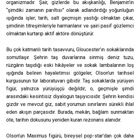
organizmadır. Şair, gizlerde bu akışkanlığı, Benjamin’in
“şimdiki zamanın parıltısı” olarak adlandırdığı yoğunluğun
ışığında işler; tarih, salt geçmişin yastığı olmaktan çıkar,
şimdinin titreşimleriyle harmanlanır ve şairi pasif gözlemci
olmaktan kurtarıp aktif aktöre dönüştürür.
Bu çok katmanlı tarih tasavvuru, Gloucester’ın sokaklarında
somutlaşır. Şehrin taş duvarlarına sinmiş deniz tuzu,
rüzgârın taşıdığı eski hikâyeler ve sokak lambalarının loş
ışığında beliren hayaletimsi gölgeler, Olson’un tarihsel
kurgusunun tür laboratuvarı gibidir. Taş sokaklarda yürüyen
figür, yalnızca yürüyüşçü değildir; o, geçmişle şimdi
arasındaki kesintisiz diyalogun taşıyıcısıdır. Şehrin kendisi
gizdir ve mevcut giz, sabit yorumun sınırlarını sürekli ihlal
eden akışın parçasıdır. Burada, mekân, bağlam sunmaktan
öte, tarihin dokusunu yeniden kuran rezonans alanıdır.
Olson’un Maximus figürü, bireysel pop-star’dan çok daha