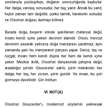
sınırlarıyla yüzleşirken, doğanın sınırsızlığında kaybolur.
Her dalga, varoluş sorusudur; her taş, yanıt. Ancak bu yanıt,
hiçbir zaman tam değildir; çünkü tamlık, hareketin sonudur
ve Olson’un doğası, durmayı bilmez.
Burada doğa, beşerin elinde şekillenen materyal değil,
insanı kendi içine çeken devinim alanıdır. Olson, mevcut
devinimi yazarak yalnızca doğa manzarası yaratmaz; aynı
zamanda şairi bu manzaranın parçası yapar. Deniz, taş ve
rüzgâr, insanı hem kendi dışına iter hem de kendi içine
çeker. Mezkûr ikilik, Olson’un dünyasında çatışma değil,
aradalığın şiiridir. Gloucester sahili, şiirin mekânıdır; her
dalga, her taş, her yosun, şiirin gizidir. Ve insan, bu şiiri
görmeye davetlidir:
Gör İntiharı
.
VI. NOT(A)
Olson’un Gloucester’ı, modernist söylemin yeknesak