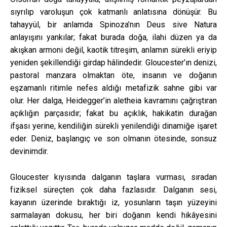
sıyrılıp varoluşun çok katmanlı anlatısına dönüşür. Bu
tahayyül, bir anlamda Spinoza’nın Deus sive Natura
anlayışını yankılar; fakat burada doğa, ilahi düzen ya da
akışkan armoni değil, kaotik titreşim, anlamın sürekli eriyip
yeniden şekillendiği girdap hâlindedir. Gloucester’ın denizi,
pastoral manzara olmaktan öte, insanın ve doğanın
eşzamanlı ritimle nefes aldığı metafizik sahne gibi var
olur. Her dalga, Heidegger’in aletheia kavramını çağrıştıran
açıklığın parçasıdır; fakat bu açıklık, hakikatin durağan
ifşası yerine, kendiliğin sürekli yenilendiği dinamiğe işaret
eder. Deniz, başlangıç ve son olmanın ötesinde, sonsuz
devinimdir.
Gloucester kıyısında dalganın taşlara vurması, sıradan
fiziksel süreçten çok daha fazlasıdır. Dalganın sesi,
kayanın üzerinde bıraktığı iz, yosunların taşın yüzeyini
sarmalayan dokusu, her biri doğanın kendi hikâyesini