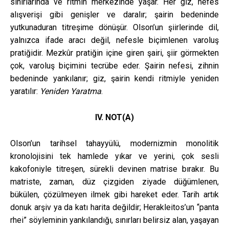
sınırlarında ve ritmin merkezinde yaşar. Her giz, nefes
alışverişi gibi genişler ve daralır; şairin bedeninde
yutkunaduran titreşime dönüşür. Olson’un şiirlerinde dil,
yalnızca ifade aracı değil, nefesle biçimlenen varoluş
pratiğidir. Mezkûr pratiğin içine giren şairi, şiir görmekten
çok, varoluş biçimini tecrübe eder. Şairin nefesi, zihnin
bedeninde yankılanır; giz, şairin kendi ritmiyle yeniden
yaratılır:
Yeniden Yaratma
.
IV. NOT(A)
Olson’un tarihsel tahayyülü, modernizmin monolitik
kronolojisini tek hamlede yıkar ve yerini, çok sesli
kakofoniyle titreşen, sürekli devinen matrise bırakır. Bu
matriste, zaman, düz çizgiden ziyade düğümlenen,
bükülen, çözülmeyen ilmek gibi hareket eder. Tarih artık
donuk arşiv ya da katı harita değildir; Herakleitos’un “panta
rhei” söyleminin yankılandığı, sınırları belirsiz alan, yaşayan