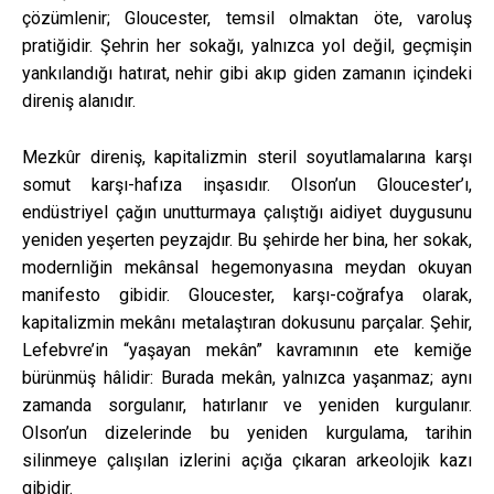
çözümlenir; Gloucester, temsil olmaktan öte, varoluş
pratiğidir. Şehrin her sokağı, yalnızca yol değil, geçmişin
yankılandığı hatırat, nehir gibi akıp giden zamanın içindeki
direniş alanıdır.
Mezkûr direniş, kapitalizmin steril soyutlamalarına karşı
somut karşı-hafıza inşasıdır. Olson’un Gloucester’ı,
endüstriyel çağın unutturmaya çalıştığı aidiyet duygusunu
yeniden yeşerten peyzajdır. Bu şehirde her bina, her sokak,
modernliğin mekânsal hegemonyasına meydan okuyan
manifesto gibidir. Gloucester, karşı-coğrafya olarak,
kapitalizmin mekânı metalaştıran dokusunu parçalar. Şehir,
Lefebvre’in “yaşayan mekân” kavramının ete kemiğe
bürünmüş hâlidir: Burada mekân, yalnızca yaşanmaz; aynı
zamanda sorgulanır, hatırlanır ve yeniden kurgulanır.
Olson’un dizelerinde bu yeniden kurgulama, tarihin
silinmeye çalışılan izlerini açığa çıkaran arkeolojik kazı
gibidir.