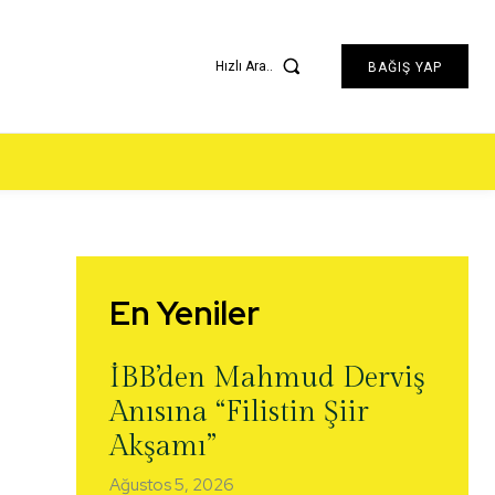
Hızlı Ara..
BAĞIŞ YAP
En Yeniler
İBB’den Mahmud Derviş
Anısına “Filistin Şiir
Akşamı”
Ağustos 5, 2026