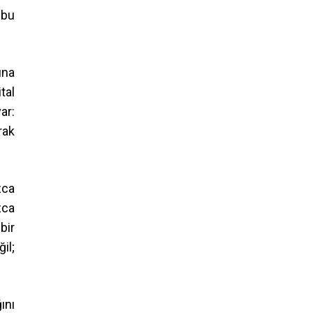
 bu
ına
tal
ar:
rak
zca
zca
bir
il;
ını