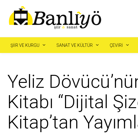
ŞIIR VE KURGU
SANAT VE KÜLTÜR
ÇEVIRI
Yeliz Dövücü’n
Kitabı “Dijital Şi
Kitap’tan Yayım