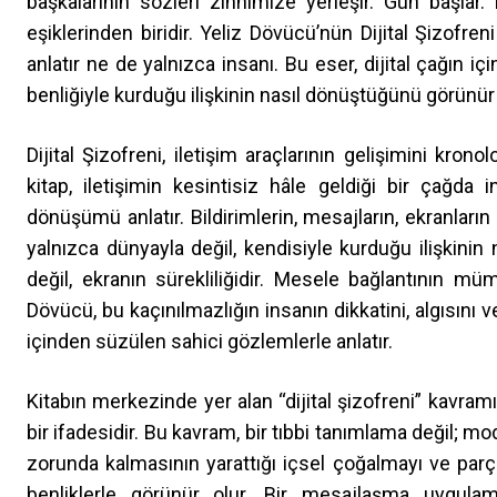
başkalarının sözleri zihnimize yerleşir. Gün başla
eşiklerinden biridir. Yeliz Dövücü’nün Dijital Şizofren
anlatır ne de yalnızca insanı. Bu eser, dijital çağın 
benliğiyle kurduğu ilişkinin nasıl dönüştüğünü görünür k
Dijital Şizofreni, iletişim araçlarının gelişimini kron
kitap, iletişimin kesintisiz hâle geldiği bir çağ
dönüşümü anlatır. Bildirimlerin, mesajların, ekranları
yalnızca dünyayla değil, kendisiyle kurduğu ilişkinin 
değil, ekranın sürekliliğidir. Mesele bağlantının mü
Dövücü, bu kaçınılmazlığın insanın dikkatini, algısını
içinden süzülen sahici gözlemlerle anlatır.
Kitabın merkezinde yer alan “dijital şizofreni” kavram
bir ifadesidir. Bu kavram, bir tıbbi tanımlama değil; m
zorunda kalmasının yarattığı içsel çoğalmayı ve parça
benliklerle görünür olur. Bir mesajlaşma uygula