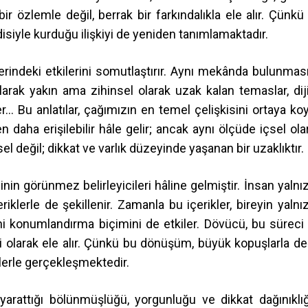
r özlemle değil, berrak bir farkındalıkla ele alır. Çünkü
disiyle kurduğu ilişkiyi de yeniden tanımlamaktadır.
 üzerindeki etkilerini somutlaştırır. Aynı mekânda bulunmas
larak yakın ama zihinsel olarak uzak kalan temaslar, diji
r… Bu anlatılar, çağımızın en temel çelişkisini ortaya koy
daha erişilebilir hâle gelir; ancak aynı ölçüde içsel ola
ksel değil; dikkat ve varlık düzeyinde yaşanan bir uzaklıktır.
inin görünmez belirleyicileri hâline gelmiştir. İnsan yalnı
eriklerle de şekillenir. Zamanla bu içerikler, bireyin yalnı
i konumlandırma biçimini de etkiler. Dövücü, bu süreci 
 olarak ele alır. Çünkü bu dönüşüm, büyük kopuşlarla değ
lerle gerçekleşmektedir.
a yarattığı bölünmüşlüğü, yorgunluğu ve dikkat dağınıklığ