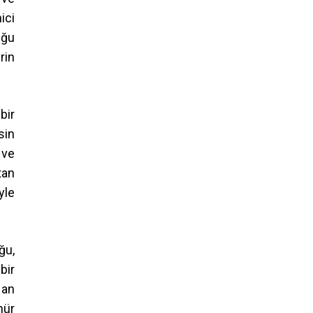
ici
uğu
rin
bir
sin
 ve
tan
yle
ğu,
bir
 an
nür