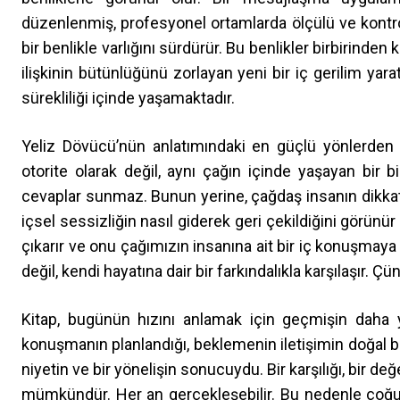
düzenlenmiş, profesyonel ortamlarda ölçülü ve kontrol
bir benlikle varlığını sürdürür. Bu benlikler birbirinden
ilişkinin bütünlüğünü zorlayan yeni bir iç gerilim yarat
sürekliliği içinde yaşamaktadır.
Yeliz Dövücü’nün anlatımındaki en güçlü yönlerden bi
otorite olarak değil, aynı çağın içinde yaşayan bi
cevaplar sunmaz. Bunun yerine, çağdaş insanın dikkatin
içsel sessizliğin nasıl giderek geri çekildiğini görünür
çıkarır ve onu çağımızın insanına ait bir iç konuşmay
değil, kendi hayatına dair bir farkındalıkla karşılaşır. Çü
Kitap, bugünün hızını anlamak için geçmişin daha y
konuşmanın planlandığı, beklemenin iletişimin doğal bir
niyetin ve bir yönelişin sonucuydu. Bir karşılığı, bir değe
mümkündür. Her an gerçekleşebilir. Bu nedenle çoğu za