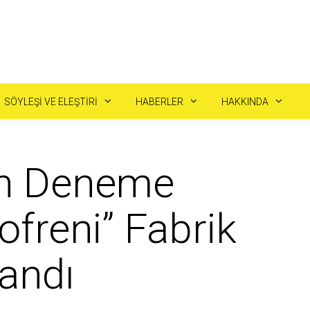
SÖYLEŞI VE ELEŞTIRI
HABERLER
HAKKINDA
ün Deneme
zofreni” Fabrik
landı