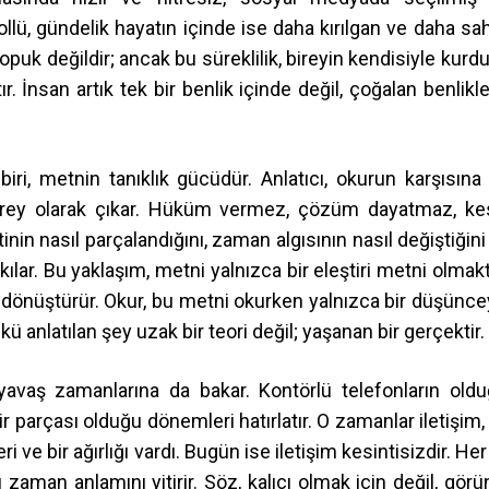
lü, gündelik hayatın içinde ise daha kırılgan ve daha sah
 kopuk değildir; ancak bu süreklilik, bireyin kendisiyle kurd
ır. İnsan artık tek bir benlik içinde değil, çoğalan benlikle
ri, metnin tanıklık gücüdür. Anlatıcı, okurun karşısına 
r birey olarak çıkar. Hüküm vermez, çözüm dayatmaz, ke
in nasıl parçalandığını, zaman algısının nasıl değiştiğini
 kılar. Bu yaklaşım, metni yalnızca bir eleştiri metni olmak
a dönüştürür. Okur, bu metni okurken yalnızca bir düşünce
nkü anlatılan şey uzak bir teori değil; yaşanan bir gerçektir.
avaş zamanlarına da bakar. Kontörlü telefonların oldu
 parçası olduğu dönemleri hatırlatır. O zamanlar iletişim, 
ri ve bir ağırlığı vardı. Bugün ise iletişim kesintisizdir. Her
man anlamını yitirir. Söz, kalıcı olmak için değil, görü