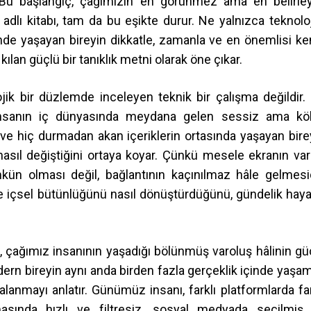
r. Bu başlangıç, çağımızın en görünmez ama en belirley
i adlı kitabı, tam da bu eşikte durur. Ne yalnızca teknoloj
içinde yaşayan bireyin dikkatle, zamanla ve en önemlisi ke
ılan güçlü bir tanıklık metni olarak öne çıkar.
olojik bir düzlemde inceleyen teknik bir çalışma değildir.
da insanın iç dünyasında meydana gelen sessiz ama kö
n ve hiç durmadan akan içeriklerin ortasında yaşayan bire
nasıl değiştiğini ortaya koyar. Çünkü mesele ekranın varl
mkün olması değil, bağlantının kaçınılmaz hâle gelmesid
 ve içsel bütünlüğünü nasıl dönüştürdüğünü, gündelik haya
ı, çağımız insanının yaşadığı bölünmüş varoluş hâlinin gü
odern bireyin aynı anda birden fazla gerçeklik içinde yaşa
lanmayı anlatır. Günümüz insanı, farklı platformlarda far
masında hızlı ve filtresiz, sosyal medyada seçilmiş