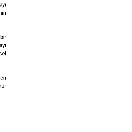
ayı
nin
bir
ayı
sel
yen
nür