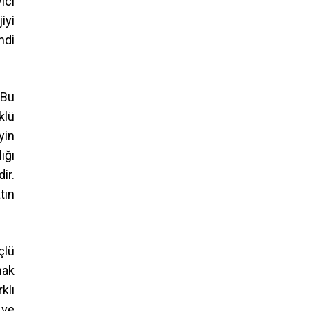
ici
iyi
ndi
 Bu
klü
yin
ığı
ir.
tın
çlü
mak
klı
 ve