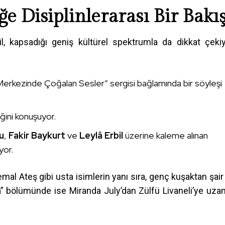
e Disiplinlerarası Bir Bakı
l, kapsadığı geniş kültürel spektrumla da dikkat çekiy
erkezinde Çoğalan Sesler” sergisi bağlamında bir söyleşi
ğini konuşuyor.
u
,
Fakir Baykurt
ve
Leylâ Erbil
üzerine kaleme alınan
yor.
mal Ateş gibi usta isimlerin yanı sıra, genç kuşaktan şair
nda” bölümünde ise Miranda July’dan Zülfü Livaneli’ye uza