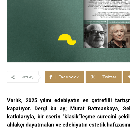
Facebook
Twitter
PAYLAŞ
Varlık, 2025 yılını edebiyatın en çetrefilli tart
kapatıyor. Dergi bu ay; Murat Batmankaya, Se
katkılarıyla, bir eserin “klasik”leşme sürecini şekil
ahlakçı dayatmaları ve edebiyatın estetik hafızasın