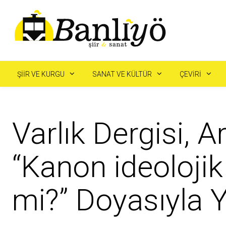
ŞIIR VE KURGU
SANAT VE KÜLTÜR
ÇEVIRI
Varlık Dergisi, Ar
“Kanon ideolojik
mi?” Doyasıyla 