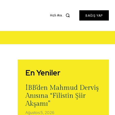
Hızlı Ara..
BAĞIŞ YAP
En Yeniler
İBB’den Mahmud Derviş
Anısına “Filistin Şiir
Akşamı”
Ağustos 5, 2026