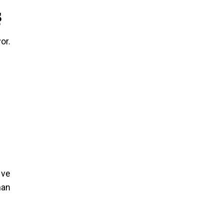
ş
or.
 ve
nan