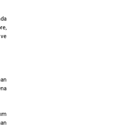
nda
re,
 ve
nan
Ona
zım
şan