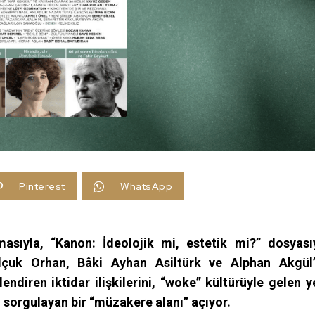
Pinterest
WhatsApp
ışmasıyla, “Kanon: İdeolojik mi, estetik mi?” dosyası
lçuk Orhan, Bâki Ayhan Asiltürk ve Alphan Akgül
lendiren iktidar ilişkilerini, “woke” kültürüyle gelen y
ı sorgulayan bir “müzakere alanı” açıyor.