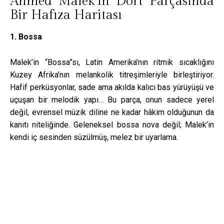
Ahmed Malek’in Dört Parçasında
Bir Hafıza Haritası
1. Bossa
Malek’in “Bossa”sı, Latin Amerika’nın ritmik sıcaklığını
Kuzey Afrika’nın melankolik titreşimleriyle birleştiriyor.
Hafif perküsyonlar, sade ama akılda kalıcı bas yürüyüşü ve
uçuşan bir melodik yapı… Bu parça, onun sadece yerel
değil, evrensel müzik diline ne kadar hâkim olduğunun da
kanıtı niteliğinde. Geleneksel bossa nova değil; Malek’in
kendi iç sesinden süzülmüş, melez bir uyarlama.