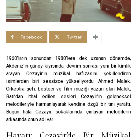
Facebook
Twitter
1960’ların sonundan 1980’lere dek uzanan dönemde,
Akdeniz’in güney kıyısında, devrim sonrası yeni bir kimlik
arayan Cezayir’in müzikal hafızasını şekillendiren
isimlerden biri sessizce yükseliyordu: Ahmed Malek.
Orkestra şefi, besteci ve film müziği yazarı olan Malek,
Batı’dan ithal edilen sesleri Cezayir’in geleneksel
melodileriyle harmanlayarak kendine özgü bir tını yarattı.
Bugün hâlâ Cezayir sokaklarında çınlayan melodilerin
arkasında onun adı var.
Hayatı: Cezayir’de Bir Müzikal