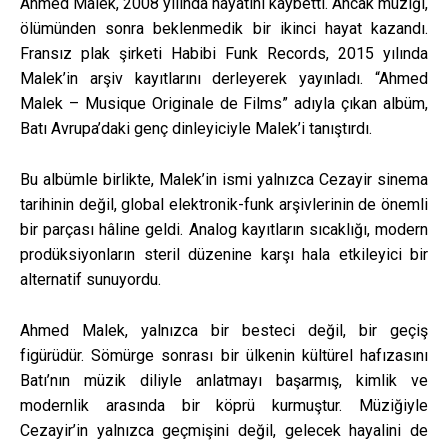
Ahmed Malek, 2008 yılında hayatını kaybetti. Ancak müziği,
ölümünden sonra beklenmedik bir ikinci hayat kazandı.
Fransız plak şirketi Habibi Funk Records, 2015 yılında
Malek’in arşiv kayıtlarını derleyerek yayınladı. “Ahmed
Malek – Musique Originale de Films” adıyla çıkan albüm,
Batı Avrupa’daki genç dinleyiciyle Malek’i tanıştırdı.
Bu albümle birlikte, Malek’in ismi yalnızca Cezayir sinema
tarihinin değil, global elektronik-funk arşivlerinin de önemli
bir parçası hâline geldi. Analog kayıtların sıcaklığı, modern
prodüksiyonların steril düzenine karşı hala etkileyici bir
alternatif sunuyordu.
Ahmed Malek, yalnızca bir besteci değil, bir geçiş
figürüdür. Sömürge sonrası bir ülkenin kültürel hafızasını
Batı’nın müzik diliyle anlatmayı başarmış, kimlik ve
modernlik arasında bir köprü kurmuştur. Müziğiyle
Cezayir’in yalnızca geçmişini değil, gelecek hayalini de