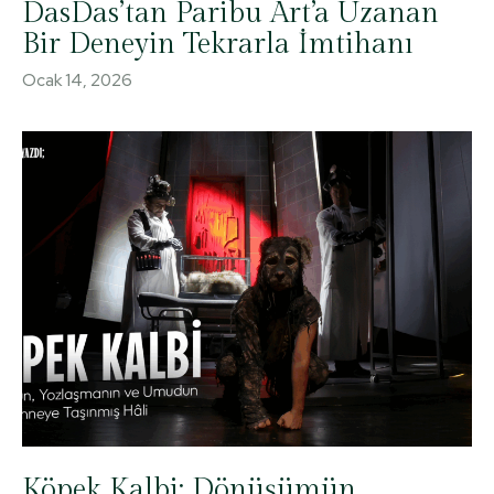
DasDas’tan Paribu Art’a Uzanan
Bir Deneyin Tekrarla İmtihanı
Ocak 14, 2026
Köpek Kalbi: Dönüşümün,