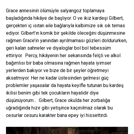
Grace annesinin ölümüyle salyangoz toplamaya
başladığında hikâye de başlıyor. O ve ikiz kardeşi Gilbert,
gerçekten iç ısıtan aile bağlarıyla kalbimize sık sık temas
ediyor. Gilbert’ın komik bir şekilde öleceğini düşünmesine
rağmen Grace’in yanından ayrılmaması gözleri doldururken,
geri kalan sahneler ve diyaloglar bol bol tebessüm
ettiriyor. Percy, hikâyenin her sekansında felçli ve alkol
bağımlısı bir baba olmasına rağmen hayata iyimser
yerlerden bakıyor ve bize de bir şeyler öğretmeyi
aksatmıyor. Her ne kadar üstesinden gelmesi güç
problemler yaşasalar da hayata keyifle tutunan bu kardeş
ikilisi benim gibi tek çocukların hayalidir diye
düşünüyorum… Gilbert, Grace okulda her zorbalığa
uğradığında hızır gibi yetişince kaçınılmaz olarak bu
cesurlar cesuru karakter bana epey iyi hissettirdi.