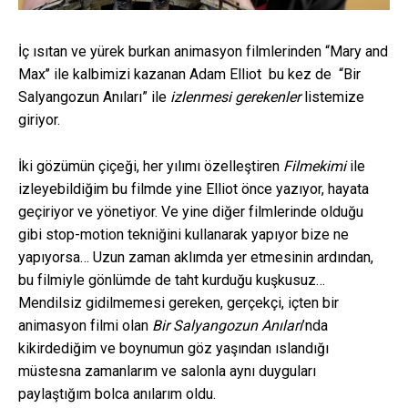
İç ısıtan ve yürek burkan animasyon filmlerinden “Mary and
Max’’ ile kalbimizi kazanan Adam Elliot bu kez de “Bir
Salyangozun Anıları” ile
izlenmesi gerekenler
listemize
giriyor.
İki gözümün çiçeği, her yılımı özelleştiren
Filmekimi
ile
izleyebildiğim bu filmde yine Elliot önce yazıyor, hayata
geçiriyor ve yönetiyor. Ve yine diğer filmlerinde olduğu
gibi stop-motion tekniğini kullanarak yapıyor bize ne
yapıyorsa… Uzun zaman aklımda yer etmesinin ardından,
bu filmiyle gönlümde de taht kurduğu kuşkusuz…
Mendilsiz gidilmemesi gereken, gerçekçi, içten bir
animasyon filmi olan
Bir Salyangozun Anıları
’nda
kikirdediğim ve boynumun göz yaşından ıslandığı
müstesna zamanlarım ve salonla aynı duyguları
paylaştığım bolca anılarım oldu.