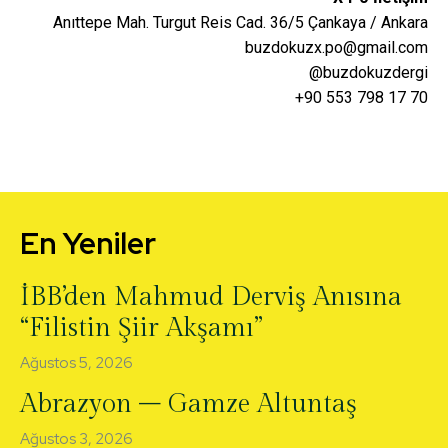
Anıttepe Mah. Turgut Reis Cad. 36/5 Çankaya / Ankara
buzdokuzx.po@gmail.com
@buzdokuzdergi
+90 553 798 17 70
En Yeniler
İBB’den Mahmud Derviş Anısına
“Filistin Şiir Akşamı”
Ağustos 5, 2026
Abrazyon – Gamze Altuntaş
Ağustos 3, 2026