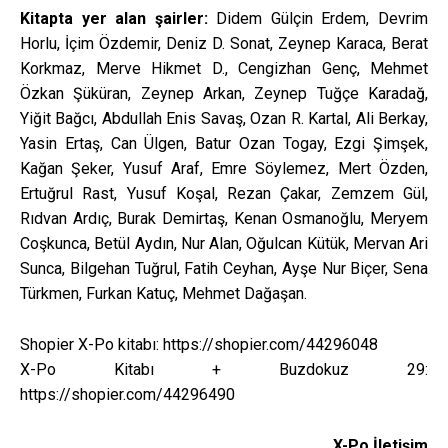
Kitapta yer alan şairler:
Didem Gülçin Erdem, Devrim
Horlu, İçim Özdemir, Deniz D. Sonat, Zeynep Karaca, Berat
Korkmaz, Merve Hikmet D., Cengizhan Genç, Mehmet
Özkan Şüküran, Zeynep Arkan, Zeynep Tuğçe Karadağ,
Yiğit Bağcı, Abdullah Enis Savaş, Ozan R. Kartal, Ali Berkay,
Yasin Ertaş, Can Ülgen, Batur Ozan Togay, Ezgi Şimşek,
Kağan Şeker, Yusuf Araf, Emre Söylemez, Mert Özden,
Ertuğrul Rast, Yusuf Koşal, Rezan Çakar, Zemzem Gül,
Rıdvan Ardıç, Burak Demirtaş, Kenan Osmanoğlu, Meryem
Coşkunca, Betül Aydın, Nur Alan, Oğulcan Kütük, Mervan Ari
Sunca, Bilgehan Tuğrul, Fatih Ceyhan, Ayşe Nur Biçer, Sena
Türkmen, Furkan Katuç, Mehmet Dağaşan.
Shopier X-Po kitabı: https://shopier.com/44296048
X-Po Kitabı + Buzdokuz 29:
https://shopier.com/44296490
X-Po İletişim