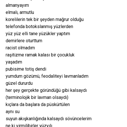
almanyayım
elmalı, armutlu
korelilerin tek bir şeyden mağrur olduğu
telefonda botokslanmış yüzlerden
yüz yüz elli tane yüzükler yaptım
demirlere oturttum
racist olmadım
raşitizme ramak kalası bir çocukluk
yaşadım
pubisime totiş dendi
yumdum gözümü, feodaliteyi lavmanladım
güzel dururdu
her şey gerçekte göründüğü gibi kalsaydı
(terminolojik bir lavman olsaydı)
kıçlara da başlara da püskürtülen
aynı su
suyun akışkanlığında kalsaydı sövüncelerim
ne ki yirmilibirler yüzyılı