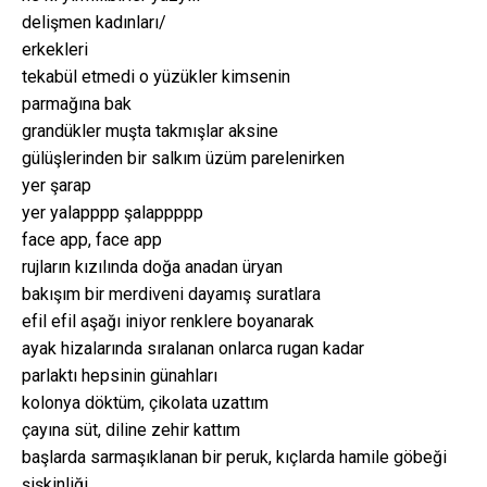
delişmen kadınları/
erkekleri
tekabül etmedi o yüzükler kimsenin
parmağına bak
grandükler muşta takmışlar aksine
gülüşlerinden bir salkım üzüm parelenirken
yer şarap
yer yalapppp şalappppp
face app, face app
rujların kızılında doğa anadan üryan
bakışım bir merdiveni dayamış suratlara
efil efil aşağı iniyor renklere boyanarak
ayak hizalarında sıralanan onlarca rugan kadar
parlaktı hepsinin günahları
kolonya döktüm, çikolata uzattım
çayına süt, diline zehir kattım
başlarda sarmaşıklanan bir peruk, kıçlarda hamile göbeği
şişkinliği