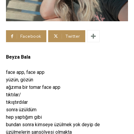
Facebook
Twitter
Beyza Bala
face app, face app
yüzün, gözün
ağzıma bir tomar face app
tıktılar/
tıkıştırdılar
sonra üzüldüm
hep yaptığım gibi
bundan sonra kimseye üzülmek yok deyip de
üzülmelerin şansölyesi olmakta