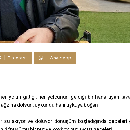
Pinterest
WhatsApp
er yolun gittiği, her yolcunun geldiği bir hana uyan tav
a ağzına dolsun, uykundu hanı uykuya boğan
yor su akıyor ve doluyor dönüşüm başladığında geceleri 
ın dönüşümü bir put ve kovboy put avcısı geceleri