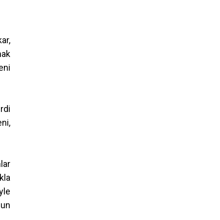
ar,
mak
eni
rdi
ni,
lar
kla
yle
sun