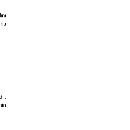
ını
pma
ir.
nin