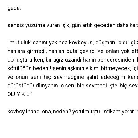
gece:
sensiz yüzüme vuran ışık; gün artık geceden daha kar
“mutluluk canını yakınca kovboyun, düşmanı oldu güzel 
hanlara girmedi, hanları puta çevirdi ve onları yok et
dönüştürürken, bir ağız uzandı hanın penceresinden. ha
kötülüğün bedeni! senin aşkının yıkımı bitmeyecek, i
ve onun seni hiç sevmedğine şahit edeceğim kend
dürüstüdür dünyanın. o seni hiç sevmedi işte. hiç sev
OL! YIKIL!’
kovboy inandı ona, neden? yorulmuştu. intikam yorar ins