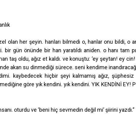
anlık
olan her şeyin. hanları bilmedi o, hanlar onu bildi, o ar
ti. bir gün önünde bir han yaratıldı aniden. o hanı tam p
n taş oldu, ağız et kaldı. ve konuştu: ‘ey şeytan! ey cin!
çinde akan su dinmediği sürece. seni kendime inandıraca
imi. kaybedecek hiçbir şeyi kalmamış ağız, şüphesiz
mediğine göre yık kendini. yık kendini. YIK KENDİNİ EY! 
anı. oturdu ve ‘beni hiç sevmedin değil mi’ şiirini yazdı.”