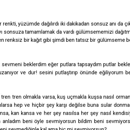
renkti, yüzümde dağılırdı iki dakikadan sonsuz anı da çık
nıyı sonsuza tamamlamak da vardı gülümsememizi dağıt
en renksiz bir kağıt gibi şimdi ben tatsız bir gülümseme b
i sevmeni beklerdim eğer putlara tapsaydım putlar bekle
zanıyor ve dur! sesini putlaştırıp önünde eğiliyorum be
 tren tren olmakla varsa, kuş uçmakla kuşsa nasıl orman
ılarsa hep ve hiçbir şey karşı değilse buna sular donma
sa, kan kansa ve her şey nasılsa her şey nasıl kendisi
un anladım beni öyle sevmiyorsun bildim beni sevmiyor
eni sevmediğinle kal ama hiç mi sevmiyorsun?