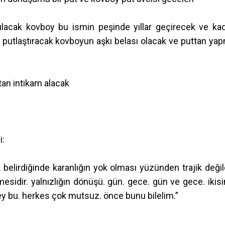
lacak kovboy bu ismin peşinde yıllar geçirecek ve kad
nı putlaştıracak kovboyun aşkı belası olacak ve puttan ya
tan intikam alacak
i:
şık belirdiğinde karanlığın yok olması yüzünden trajik değild
irmesidir. yalnızlığın dönüşü. gün. gece. gün ve gece. ikisi
şey bu. herkes çok mutsuz. önce bunu bilelim.”