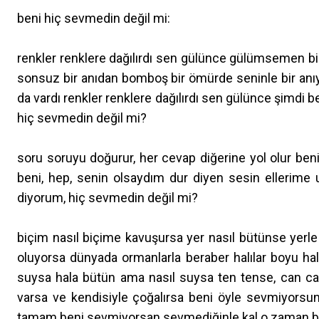
beni hiç sevmedin değil mi:
renkler renklere dağılırdı sen gülünce gülümsemen bir 
sonsuz bir anıdan bomboş bir ömürde seninle bir a
da vardı renkler renklere dağılırdı sen gülünce şimdi b
hiç sevmedin değil mi?
soru soruyu doğurur, her cevap diğerine yol olur ben
beni, hep, senin olsaydım dur diyen sesin ellerime u
diyorum, hiç sevmedin değil mi?
biçim nasıl biçime kavuşursa yer nasıl bütünse yerle
oluyorsa dünyada ormanlarla beraber halılar boyu hal
suysa hala bütün ama nasıl suysa ten tense, can can
varsa ve kendisiyle çoğalırsa beni öyle sevmiyors
tamam beni sevmiyorsan sevmediğinle kal o zaman b