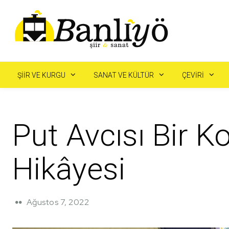
ŞIIR VE KURGU
SANAT VE KÜLTÜR
ÇEVIRI
Put Avcısı Bir 
Hikâyesi
Ağustos 7, 2022