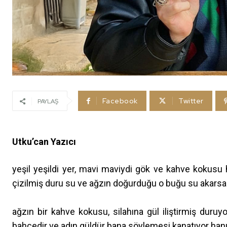
Facebook
Twitter
PAYLAŞ
Utku’can Yazıcı
yeşil yeşildi yer, mavi maviydi gök ve kahve kokusu h
çizilmiş duru su ve ağzın doğurduğu o buğu su akars
ağzın bir kahve kokusu, silahına gül iliştirmiş duru
bahçedir ve adın güldür bana söylemesi kanatıyor han