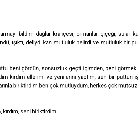
mayı bildim dağlar kraliçesi, ormanlar çiçeği, sular k
ü, ışıktı, deliydi kan mutluluk belirdi ve mutluluk bir pu
uttu beni gördün, sonsuzluk geçti içimden, beni görmek 
dim kırdım ellerimi ve yenilerini yaptım, sen bir puttun iş
çalarınla biriktirdim ben çok mutluydum, herkes çok mutsuz
kırdım, seni biriktirdim