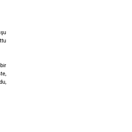
uşu
ttu
bir
te,
du,