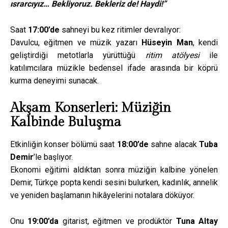
ısrarcıyız… Bekliyoruz. Bekleriz de! Haydi!”
Saat
17:00’de
sahneyi bu kez ritimler devralıyor:
Davulcu, eğitmen ve müzik yazarı
Hüseyin Man
, kendi
geliştirdiği metotlarla yürüttüğü
ritim atölyesi
ile
katılımcılara müzikle bedensel ifade arasında bir köprü
kurma deneyimi sunacak.
Akşam Konserleri: Müziğin
Kalbinde Buluşma
Etkinliğin konser bölümü saat
18:00’de
sahne alacak
Tuba
Demir
’le başlıyor.
Ekonomi eğitimi aldıktan sonra müziğin kalbine yönelen
Demir, Türkçe popta kendi sesini bulurken, kadınlık, annelik
ve yeniden başlamanın hikâyelerini notalara döküyor.
Onu
19:00’da
gitarist, eğitmen ve prodüktör
Tuna Altay