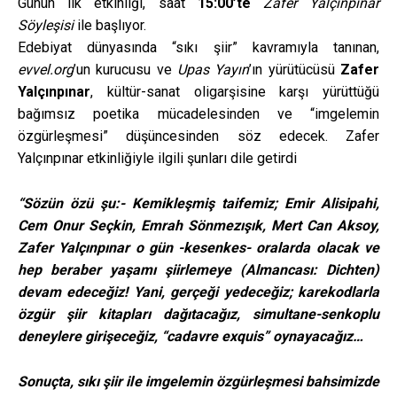
Günün ilk etkinliği, saat
15:00’te
Zafer Yalçınpınar
Söyleşisi
ile başlıyor.
Edebiyat dünyasında “sıkı şiir” kavramıyla tanınan,
evvel.org
’un kurucusu ve
Upas Yayın
’ın yürütücüsü
Zafer
Yalçınpınar
, kültür-sanat oligarşisine karşı yürüttüğü
bağımsız poetika mücadelesinden ve “imgelemin
özgürleşmesi” düşüncesinden söz edecek. Zafer
Yalçınpınar etkinliğiyle ilgili şunları dile getirdi
“Sözün özü şu:- Kemikleşmiş taifemiz; Emir Alisipahi,
Cem Onur Seçkin, Emrah Sönmezışık, Mert Can Aksoy,
Zafer Yalçınpınar o gün -kesenkes- oralarda olacak ve
hep beraber yaşamı şiirlemeye (Almancası: Dichten)
devam edeceğiz! Yani, gerçeği yedeceğiz; karekodlarla
özgür şiir kitapları dağıtacağız, simultane-senkoplu
deneylere girişeceğiz, “cadavre exquis” oynayacağız…
Sonuçta, sıkı şiir ile imgelemin özgürleşmesi bahsimizde